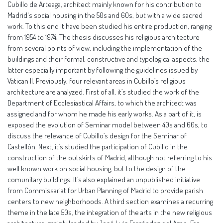
Cubillo de Arteaga, architect mainly known for his contribution to
Madrid's social housing in the 50s and 60s, but with a wide sacred
work. To this end it have been studied his entire production, ranging
from 1954 to 1974. The thesis discusses his religious architecture
from several points of view, including the implementation of the
buildings and their formal, constructive and typological aspects, the
latter especially important by following the guidelines issued by
Vatican II. Previously, four relevant areas in Cubillo’s religious
architecture are analyzed. First of all, it’s studied the work of the
Department of Ecclesiastical Affairs, to which the architect was
assigned and for whom he made his early works. As a part of it, is
exposed the evolution of Seminar model between 40s and 60s, to
discuss the relevance of Cubillo’s design for the Seminar of
Castellón. Next, it´s studied the participation of Cubillo in the
construction of the outskirts of Madrid, although not referring to his
well known work on social housing, but to the design of the
comunitary buildings. It’s also explained an unpublished initiative
from Commissariat for Urban Planning of Madrid to provide parish
centers to new neighborhoods. A third section examines a recurring
theme in the late 50s, the integration of the arts in the new religious