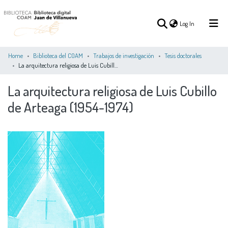
(current)
Log In
Home
Biblioteca del COAM
Trabajos de investigación
Tesis doctorales
La arquitectura religiosa de Luis Cubillo de Arteaga (1954-1974)
(current)
Log In
La arquitectura religiosa de Luis Cubillo
de Arteaga (1954-1974)
COMMUNITIES
ALL OF DSPACE
STATISTICS
&
COLLECTIONS