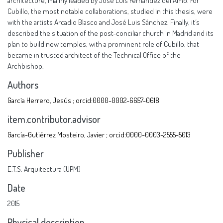
architecture, mainly leaded by José Luis Fernández del Amo. For
Cubillo, the most notable collaborations, studied in this thesis, were
with the artists Arcadio Blasco and José Luis Sánchez. Finally, it´s
described the situation of the post-conciliar church in Madrid and its
plan to build new temples, with a prominent role of Cubillo, that
became in trusted architect of the Technical Office of the
Archbishop.
Authors
García Herrero, Jesús ; orcid:0000-0002-6657-0618
item.contributor.advisor
García-Gutiérrez Mosteiro, Javier ; orcid:0000-0003-2555-5013
Publisher
E.T.S. Arquitectura (UPM)
Date
2015
Physical description