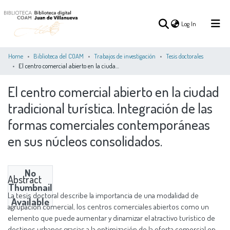
(current)
Log In
Home
Biblioteca del COAM
Trabajos de investigación
Tesis doctorales
El centro comercial abierto en la ciudad tradicional turística. Integración de las formas comerciales contemporáneas en sus núcleos consolidados.
(current)
Log In
El centro comercial abierto en la ciudad
tradicional turística. Integración de las
COMMUNITIES
ALL OF DSPACE
STATISTICS
&
formas comerciales contemporáneas
COLLECTIONS
en sus núcleos consolidados.
No
Abstract
Thumbnail
La tesis doctoral describe la importancia de una modalidad de
Available
agrupación comercial, los centros comerciales abiertos como un
elemento que puede aumentar y dinamizar el atractivo turístico de
destinos urbanos gracias a la optimización de la oferta comercial en