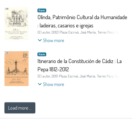
Item
Olínda, Patrimônio Cultural da Humanidade
: ladeiras, casarios e igrejas
(
El autor
,
2012
)
Plaza Escrivá, José María
;
Torres Paro, Sandra
Maria
Show more
Item
Itinerario de la Constitución de Cádiz : La
Pepa 1812-2012
(
El autor
,
2011
)
Plaza Escrivá, José María
;
Torres Paro, Sandra
Maria
Show more
Load more ...