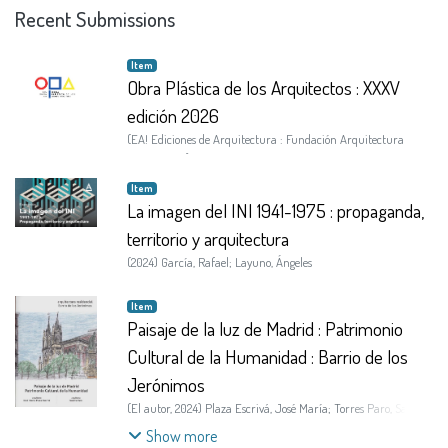
Recent Submissions
Item
Obra Plástica de los Arquitectos : XXXV
edición 2026
(
EA! Ediciones de Arquitectura : Fundación Arquitectura
COAM
,
2026
)
Item
La imagen del INI 1941-1975 : propaganda,
territorio y arquitectura
(
2024
)
García, Rafael
;
Layuno, Ángeles
Item
Paisaje de la luz de Madrid : Patrimonio
Cultural de la Humanidad : Barrio de los
Jerónimos
(
El autor
,
2024
)
Plaza Escrivá, José María
;
Torres Paro, Sandra
Maria
Show more