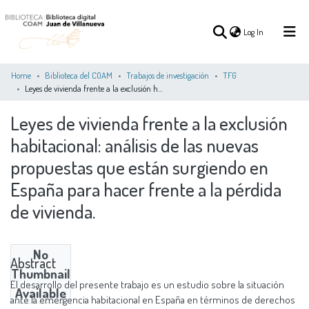
(current)
Log In
Home
Biblioteca del COAM
Trabajos de investigación
TFG
Leyes de vivienda frente a la exclusión habitacional: análisis de las nuevas propuestas que están surgiendo en España para hacer frente a la pérdida de vivienda.
(current)
Log In
Leyes de vivienda frente a la exclusión
habitacional: análisis de las nuevas
COMMUNITIES
ALL OF DSPACE
STATISTICS
&
propuestas que están surgiendo en
COLLECTIONS
España para hacer frente a la pérdida
de vivienda.
No
Abstract
Thumbnail
El desarrollo del presente trabajo es un estudio sobre la situación
Available
ante la emergencia habitacional en España en términos de derechos