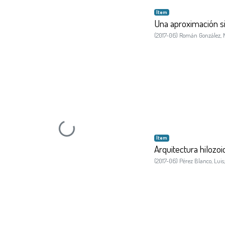
Recent Submissions
Item
Una aproximación si
(
2017-06
)
Román González, 
Loading...
Item
Arquitectura hilozoi
(
2017-06
)
Pérez Blanco, Luis