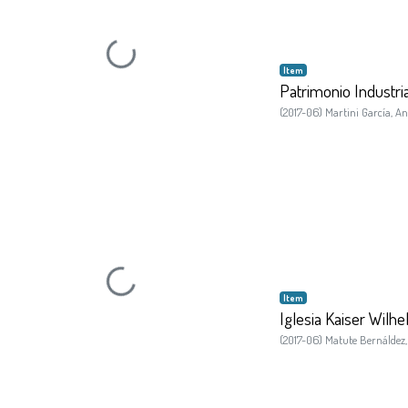
Loading...
Item
Patrimonio Industri
(
2017-06
)
Martini García, An
Loading...
Item
Iglesia Kaiser Wilhe
(
2017-06
)
Matute Bernáldez,