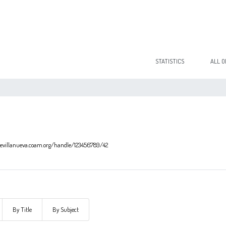
STATISTICS
ALL O
ndevillanueva.coam.org/handle/123456789/42
By Title
By Subject