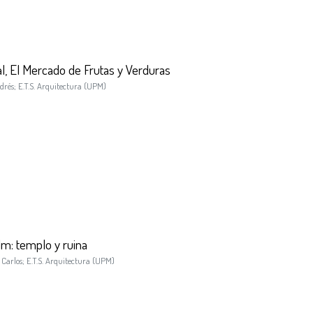
al, El Mercado de Frutas y Verduras
drés
;
E.T.S. Arquitectura (UPM)
lm: templo y ruina
 Carlos
;
E.T.S. Arquitectura (UPM)