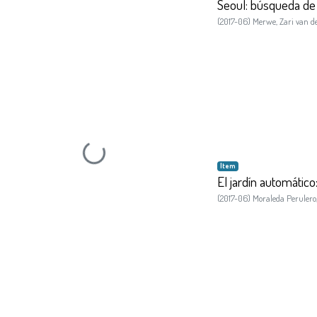
Seoul: búsqueda de l
(
2017-06
)
Merwe, Zari van d
Loading...
Item
El jardín automático
(
2017-06
)
Moraleda Perulero,