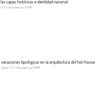
as capas históricas e identidad nacional
e
;
E.T.S. Arquitectura (UPM)
: variaciones tipológicas en la arquitectura del hot-house
 Javier
;
E.T.S. Arquitectura (UPM)