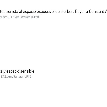
tuacionista al espacio expositivo: de Herbert Bayer a Constan
Mónica
;
E.T.S. Arquitectura (UPM)
ca y espacio sensible
;
E.T.S. Arquitectura (UPM)