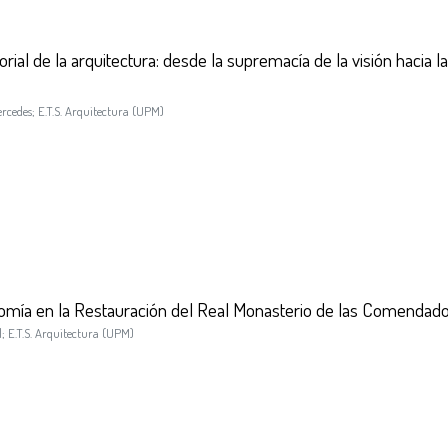
rial de la arquitectura: desde la supremacía de la visión hacia l
ercedes
;
E.T.S. Arquitectura (UPM)
cromía en la Restauración del Real Monasterio de las Comendad
l
;
E.T.S. Arquitectura (UPM)