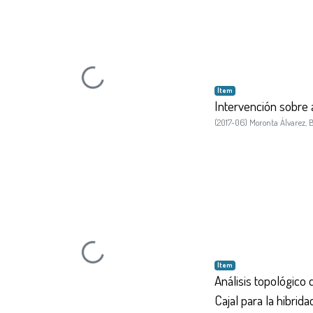
Loading...
Item
Intervención sobre a
(
2017-06
)
Moronta Álvarez, 
Loading...
Item
Análisis topológico
Cajal para la hibrid