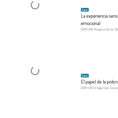
Loading...
Item
La experiencia senso
emocional
(
2017-06
)
Múzquiz Ferrer, M
Loading...
Item
El papel de la poli
(
2017-06
)
Ortega Díez, Danie