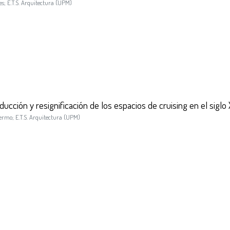
es
;
E.T.S. Arquitectura (UPM)
cción y resignificación de los espacios de cruising en el siglo 
lermo
;
E.T.S. Arquitectura (UPM)