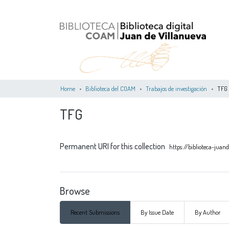
Home
Biblioteca del COAM
Trabajos de investigación
TFG
TFG
Permanent URI for this collection
https://biblioteca-jua
Browse
Recent Submissions
By Issue Date
By Author