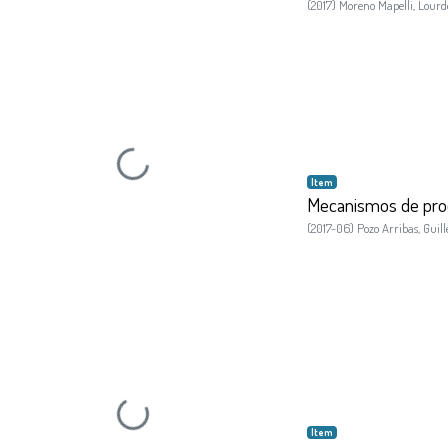
(
2017
)
Moreno Mapelli, Lourd
Loading...
Item
Mecanismos de produ
(
2017-06
)
Pozo Arribas, Guil
Loading...
Item