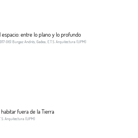
el espacio: entre lo plano y lo profundo
017-06
)
Burgaz Andrés, Gadea
;
E.T.S. Arquitectura (UPM)
 habitar fuera de la Tierra
T.S. Arquitectura (UPM)