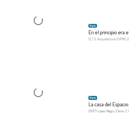
Loading...
Item
En el principio era 
(
E.T.S. Arquitectura (UPM)
,
2
Loading...
Item
La casa del Espacio:
(
2017
)
López Negro, Elena
;
E.