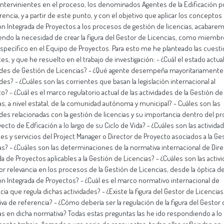
 intervinientes en el proceso, los denominados Agentes de la Edificación po
rencia, y a partir de este punto, y con el objetivo que aplicar los conceptos 
ón Integrada de Proyectos a los procesos de gestión de licencias, acabare
ndo la necesidad de crear la figura del Gestor de Licencias, como miemb
específico en el Equipo de Proyectos. Para esto me he planteado las cuest
es, y que he resuelto en el trabajo de investigación: - ¿Cuál el estado actual
ades de Gestión de Licencias? - ¿Qué agente desempeña mayoritariamente
des? - ¿Cuáles son las corrientes que basan la legislación internacional al
o? - ¿Cuál es el marco regulatorio actual de las actividades de la Gestión de 
as, a nivel estatal, de la comunidad autónoma y municipal? - Cuáles son las
ades relacionadas con la gestión de licencias y su importancia dentro del p
yecto de Edficación a lo largo de su Ciclo de Vida? - ¿Cuáles son las activida
es y servicios del Project Manager o Director de Proyecto asociados a la Ge
as? - ¿Cuáles son las determinaciones de la normativa internacional de Dir
da de Proyectos aplicables a la Gestión de Licencias? - ¿Cuáles son las activ
r relevancia en los procesos de la Gestión de Licencias, desde la óptica de
ón Integrada de Proyectos? - ¿Cuál es el marco normativo internacional de
cia que regula dichas actividades? - ¿Existe la figura del Gestor de Licencias
va de referencia? - ¿Cómo debería ser la regulación de la figura del Gestor
as en dicha normativa? Todas estas preguntas las he ido respondiendo a lo 