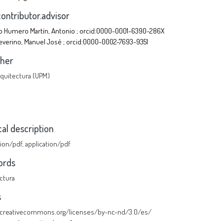
contributor.advisor
 Humero Martín, Antonio ; orcid:0000-0001-6390-286X
everino, Manuel José ; orcid:0000-0002-7693-9351
sher
Arquitectura (UPM)
cal description
tion/pdf
,
application/pdf
ords
ctura
s
//creativecommons.org/licenses/by-nc-nd/3.0/es/