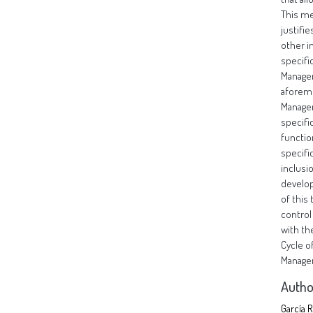
This me
justifi
other i
specifi
Manager
aforeme
Manager
specifi
functio
specifi
inclusi
develop
of this
control
with th
Cycle o
Managem
Autho
García 