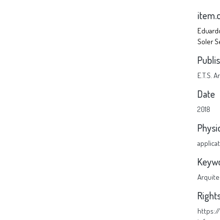
item.
Eduardo
Soler S
Publi
E.T.S. 
Date
2018
Physi
applica
Keyw
Arquite
Right
https: