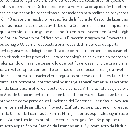
sente trabajo, llegando a una serie de respuestas, todas ellas reflejadas en 
to, y que resumo: - Si bien existe en la normativa de aplicación la deter
oca de contar con las preceptivas autorizaciones para realizar los proyecto
ión, NO existe una regulación específica de la figura del Gestor de Licencias.
 de las incidencias de las actividades de la Gestión de Licencias implica u
a que la convierte en un grupo de conocimiento de trascendencia estratégic
do final del Proyecto de Edificación - La Dirección Integrada de Proyectos s
ios del siglo XX, como respuesta a una necesidad imperiosa de aportar
entas y una metodología específica que permita incrementar los parámet
cia y eficacia en los proyectos. Esta metodología se ha extendido por todo 
alcanzando un nivel de desarrollo que justifica el desarrollo de una normat
ica a nivel europeo, compendio de otras de reconocido prestigio a nivel
cional. La norma internacional que regula los procesos de D.I.P. es lka ISO 21
argo, esta normativa internacional no incluye específicamente las activid
ón de Licencias, ni el rol del Gestor de Licencias. Al finalizar el trabajo se 
o Área de Conocimiento a incluir en la citada normativa - Dado que las acti
proponen como parte de las funciones del Gestor de Licencias le involucr
amente en el desarrollo del Proyecto Edificatorio, se propone un rol espec
ado Gestor de Licencias (o Permit Manager, por las especiales significaci
inología, con funciones propias de control y de gestión - Se propone un
miento específico de Gestión de Licencias en el Ayuntamiento de Madrid, 