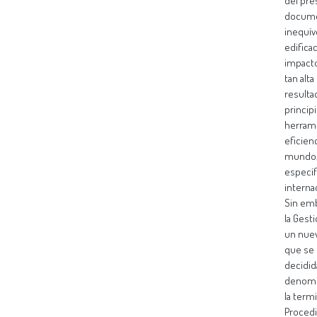
del pre
documen
inequív
edificac
impacto
tan alt
resulta
princip
herrami
eficien
mundo, 
específ
interna
Sin emb
la Gesti
un nuev
que se 
decidid
denomin
la term
Procedi