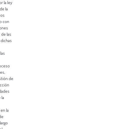
r la ley
de la
mos
ro con
iones
 de las
 dichas
las
roceso
des,
stión de
ección
idades
 la
 en la
 de
largo