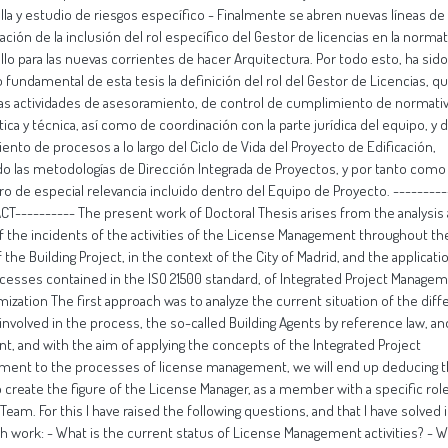
lla y estudio de riesgos específico - Finalmente se abren nuevas líneas de
gación de la inclusión del rol específico del Gestor de licencias en la normat
llo para las nuevas corrientes de hacer Arquitectura. Por todo esto, ha sido
o fundamental de esta tesis la definición del rol del Gestor de Licencias, q
las actividades de asesoramiento, de control de cumplimiento de normati
tica y técnica, así como de coordinación con la parte jurídica del equipo, y 
ento de procesos a lo largo del Ciclo de Vida del Proyecto de Edificación,
do las metodologías de Dirección Integrada de Proyectos, y por tanto como
 de especial relevancia incluido dentro del Equipo de Proyecto. ---------
T---------- The present work of Doctoral Thesis arises from the analysis
f the incidents of the activities of the License Management throughout the
 the Building Project, in the context of the City of Madrid, and the applicati
cesses contained in the ISO 21500 standard, of Integrated Project Managem
imization The first approach was to analyze the current situation of the diff
 involved in the process, the so-called Building Agents by reference law, a
int, and with the aim of applying the concepts of the Integrated Project
ent to the processes of license management, we will end up deducing 
 create the figure of the License Manager, as a member with a specific role
 Team. For this I have raised the following questions, and that I have solved 
h work: - What is the current status of License Management activities? - 