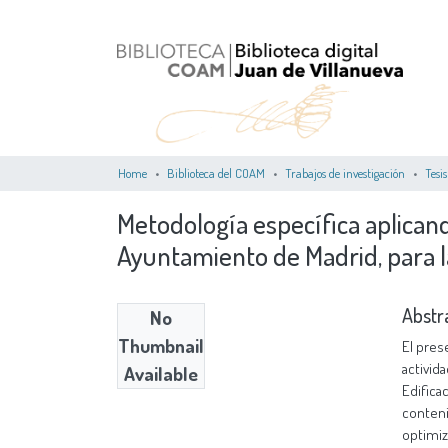
Home
Biblioteca del COAM
Trabajos de investigación
Tesis
Metodología específica aplicand
Ayuntamiento de Madrid, para la
Abstr
No
Thumbnail
El pres
activid
Available
Edifica
conteni
optimiz