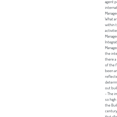
agent p
interna
Managem
What ar
within 
activit
Managem
Integra
Managem
the int
there a
of the 
been an
reflect
determi
out bui
- The i
so high
the Bui
century
that al