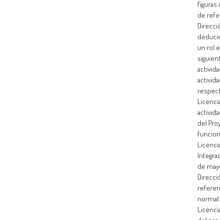
figuras
de refe
Direcci
deducie
un rol 
siguient
activid
activida
respect
Licenci
activid
del Pro
funcion
Licenci
Integra
de mayo
Direcci
referen
normati
Licenci