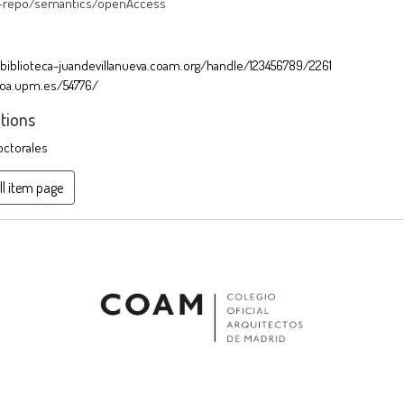
u-repo/semantics/openAccess
/biblioteca-juandevillanueva.coam.org/handle/123456789/2261
/oa.upm.es/54776/
ctions
octorales
ll item page