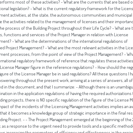
erforms most of these activities? - What are the currents that are based 
tional legislation? - What is the current regulatory framework for the Licen
ent activities, at the state, the autonomous communities and municipal l
e the activities related to the management of licenses and their importan
the process of the Building Project throughout their Life Cycle? - What are 
ies, functions and services of the Project Manager in relation with License
ent? - What are the determinations of the international regulations of
ted Project Management? - What are the most relevant activities in the Lic
ent processes, from the point of view of the Project Management? - Wha
ernational regulatory framework of reference that regulates these activities?
 License Manager figure in the reference regulations? - How should the reg
figure of the License Manager be in said regulations? All these questions I 
swering throughout the present work, arriving at a series of answers, all o
ed in the document, and that I summarize: - Although there is an unambig
nation in the application regulations of having the required authorizations 
lding projects, there is NO specific regulation of the figure of the License 
mpact of the incidents of the Licensing Management activities implies an a
 that it becomes a knowledge group of strategic importance in the final res
lding Project. - - The Project Management emerged at the beginning of the
, as a response to the urgent need to provide tools and a specific method
lows increasing the parameters of efficiency and effectiveness in the proje