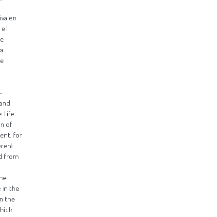
iva en
 el
ue
va
de
-
 and
 Life
on of
ent, for
erent
nd from
the
 in the
in the
Which