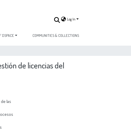
Log In
F DSPACE
COMMUNITIES & COLLECTIONS
stión de licencias del
 de las
procesos
as