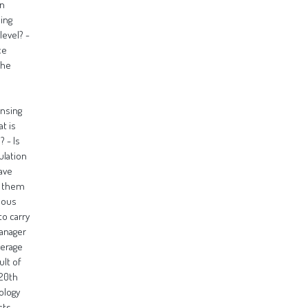
on
sing
evel? -
ce
the
ensing
t is
 - Is
ulation
have
f them
uous
to carry
Manager
verage
ult of
 20th
ology
cts.