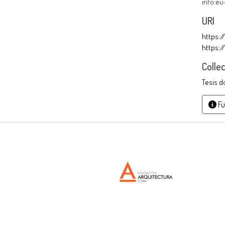
info:e
URI
https:/
https:/
Colle
Tesis d
Fu