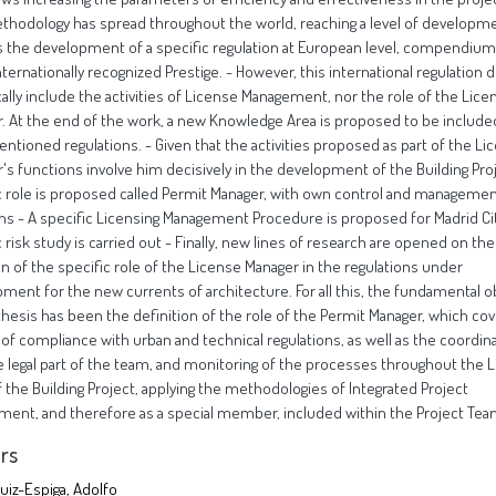
thodology has spread throughout the world, reaching a level of developme
es the development of a specific regulation at European level, compendium
nternationally recognized Prestige. - However, this international regulation 
cally include the activities of License Management, nor the role of the Lice
. At the end of the work, a new Knowledge Area is proposed to be included
ntioned regulations. - Given that the activities proposed as part of the Li
's functions involve him decisively in the development of the Building Proj
c role is proposed called Permit Manager, with own control and manageme
ns - A specific Licensing Management Procedure is proposed for Madrid Cit
c risk study is carried out - Finally, new lines of research are opened on the
on of the specific role of the License Manager in the regulations under
ment for the new currents of architecture. For all this, the fundamental o
 thesis has been the definition of the role of the Permit Manager, which co
 of compliance with urban and technical regulations, as well as the coordin
e legal part of the team, and monitoring of the processes throughout the L
f the Building Project, applying the methodologies of Integrated Project
ent, and therefore as a special member, included within the Project Tea
rs
Ruiz-Espiga, Adolfo