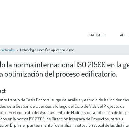
STATISTICS
ALL O
 doctorales
Metodología específica aplicando la norma internacional ISO 21500 en la gestión de licencias del Ayuntamiento de Madrid, para la optimización del proceso edificatorio.
o la norma internacional ISO 21500 en la ge
 optimización del proceso edificatorio.
act
ente trabajo de Tesis Doctoral surge del análisis y estudio de las incidencias
ades de la Gestión de Licencias a lo largo del Ciclo de Vida del Proyecto de
ción, en el contexto del Ayuntamiento de Madrid, y de la aplicación de los 
dos en la norma ISO 21500, de Dirección Integrada de Proyectos, para su
ación El primer planteamiento fue analizar la situación actual de las distint