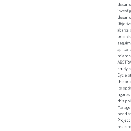
desarro
investi
desarro
Objetiv
abarca 
urbanís
seguimi
aplican
miembro
ABSTRAC
study o
Cycle of
the pro
its opt
figures
this po
Managem
need to
Project
researc