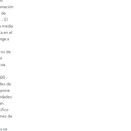
el
minación
s de
 - El
na media
a en el
urge a
ros de
el
iva
500 -
ades de
propone
vidades
an
ífico
ones de
y se