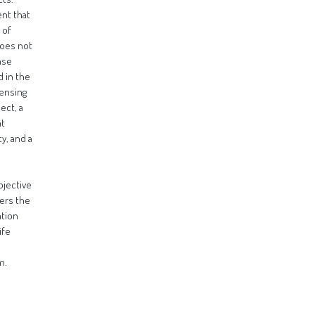
nt that
 of
does not
nse
 in the
censing
ect, a
nt
y, and a
bjective
vers the
ation
ife
m.