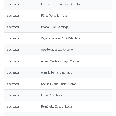
dc.creator
Larrea Unzurrunzaga, Arantza
dc.creator
Pérez Tena, Santiago
dc.creator
Prada Olivé, Domingo
dc.creator
Vega de Seoane Rubí, Valentina
dc.creator
Aberturas López, Antonio
dc.creator
Alonso Martínez-Laya, Mónica
dc.creator
Amallo Fernández, Pablo
dc.creator
Cecilia Luque, Lucía Bustar
dc.creator
Elices Ríos, Javier
dc.creator
Fernández Zabala, Lucia