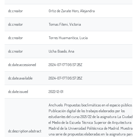
dc.creator
Ortiz de Zarate Hors, Alejandra
dc.creator
Tomas Fiteni, Victoria
dc.creator
Torres Huamantica, Lucía
dc.creator
Ucha Boado, Ana
dc.date.accessioned
2024-07-17T06:57:28Z
dc.date.available
2024-07-17T06:57:28Z
dc.date.issued
2022-12-01
Anchuelo. Propuestas bioclimáticas en el espacio público.
Publicación digital de los trabajos elaborados por los
estudiantes del curso 2021/22 de la asignatura La Ciudad y
el Medio de la Escuela Técnica Superior de Arquitectura de
Madrid de la Universidad Politécnica de Madrid. Muestra
dc.description.abstract
una serie de propuestas elaboradas en la asignatura para