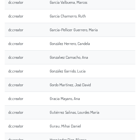
dc.creator
García Valbuena, Marcos
dc.creator
García Chamorro, Ruth
dc.creator
García-Pellicer Guerrero, María
dc.creator
González Herrero, Candela
dc.creator
Gonzalvez Camacho, Ana
dc.creator
González Garrido, Lucía
dc.creator
Gordo Martínez, José David
dc.creator
Gracia Mayans, Ana
dc.creator
Gutiérrez Salinas, Lourdes María
dc.creator
Gurau, Mihai Daniel
dc.creator
Hernández Diez, Blanca