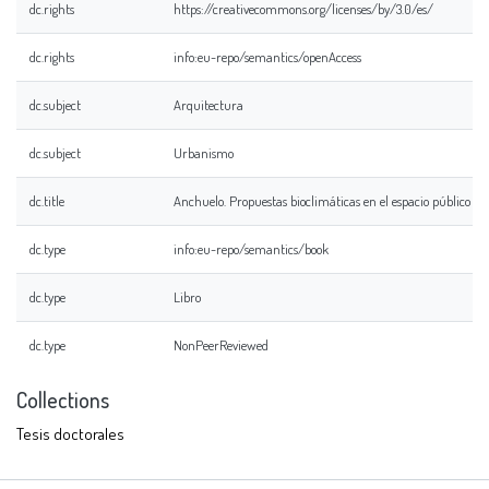
dc.rights
https://creativecommons.org/licenses/by/3.0/es/
dc.rights
info:eu-repo/semantics/openAccess
dc.subject
Arquitectura
dc.subject
Urbanismo
dc.title
Anchuelo. Propuestas bioclimáticas en el espacio público
dc.type
info:eu-repo/semantics/book
dc.type
Libro
dc.type
NonPeerReviewed
Collections
Tesis doctorales