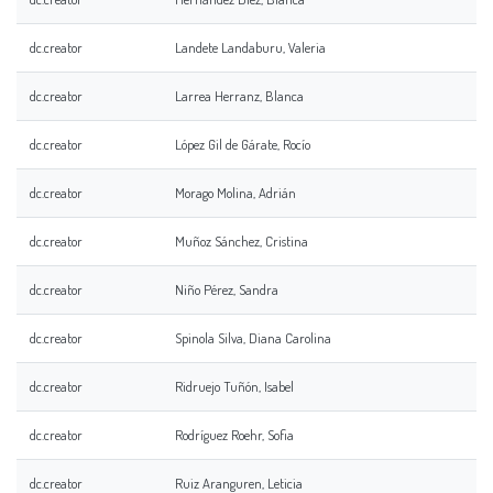
dc.creator
Landete Landaburu, Valeria
dc.creator
Larrea Herranz, Blanca
dc.creator
López Gil de Gárate, Rocío
dc.creator
Morago Molina, Adrián
dc.creator
Muñoz Sánchez, Cristina
dc.creator
Niño Pérez, Sandra
dc.creator
Spinola Silva, Diana Carolina
dc.creator
Ridruejo Tuñón, Isabel
dc.creator
Rodríguez Roehr, Sofia
dc.creator
Ruiz Aranguren, Leticia