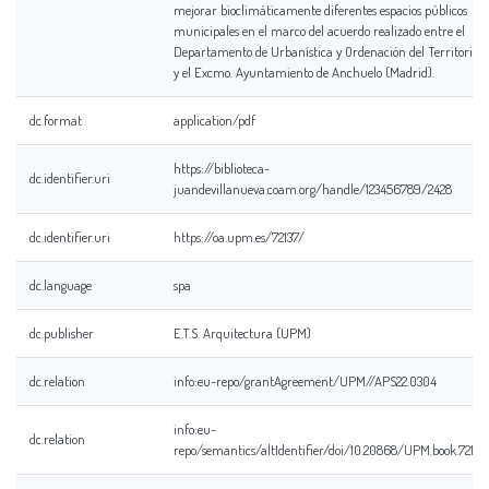
mejorar bioclimáticamente diferentes espacios públicos
municipales en el marco del acuerdo realizado entre el
Departamento de Urbanística y Ordenación del Territorio
y el Excmo. Ayuntamiento de Anchuelo (Madrid).
dc.format
application/pdf
https://biblioteca-
dc.identifier.uri
juandevillanueva.coam.org/handle/123456789/2428
dc.identifier.uri
https://oa.upm.es/72137/
dc.language
spa
dc.publisher
E.T.S. Arquitectura (UPM)
dc.relation
info:eu-repo/grantAgreement/UPM//APS22.0304
info:eu-
dc.relation
repo/semantics/altIdentifier/doi/10.20868/UPM.book.72137