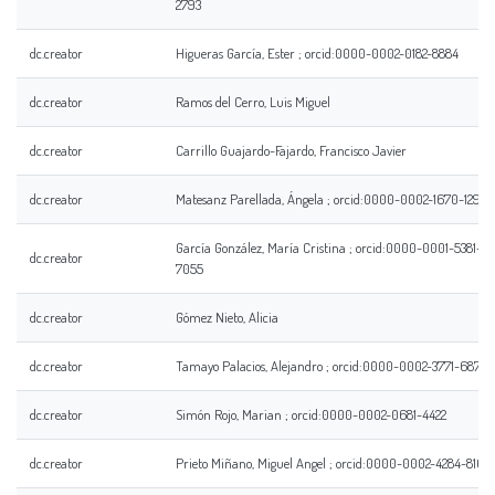
2793
dc.creator
Higueras García, Ester ; orcid:0000-0002-0182-8884
dc.creator
Ramos del Cerro, Luis Miguel
dc.creator
Carrillo Guajardo-Fajardo, Francisco Javier
dc.creator
Matesanz Parellada, Ángela ; orcid:0000-0002-1670-1296
García González, María Cristina ; orcid:0000-0001-5381-
dc.creator
7055
dc.creator
Gómez Nieto, Alicia
dc.creator
Tamayo Palacios, Alejandro ; orcid:0000-0002-3771-6876
dc.creator
Simón Rojo, Marian ; orcid:0000-0002-0681-4422
dc.creator
Prieto Miñano, Miguel Angel ; orcid:0000-0002-4284-8160