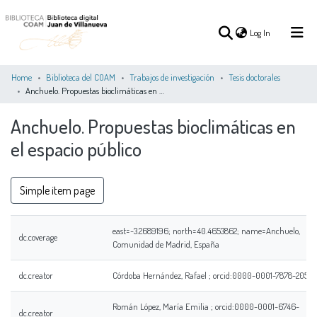
(current)
Log In
Home
Biblioteca del COAM
Trabajos de investigación
Tesis doctorales
Anchuelo. Propuestas bioclimáticas en el espacio público
(current)
Log In
Anchuelo. Propuestas bioclimáticas en
el espacio público
COMMUNITIES
ALL OF DSPACE
STATISTICS
&
COLLECTIONS
Simple item page
east=-3.2689196; north=40.4653862; name=Anchuelo,
dc.coverage
Comunidad de Madrid, España
dc.creator
Córdoba Hernández, Rafael ; orcid:0000-0001-7878-2055
Román López, María Emilia ; orcid:0000-0001-6746-
dc.creator