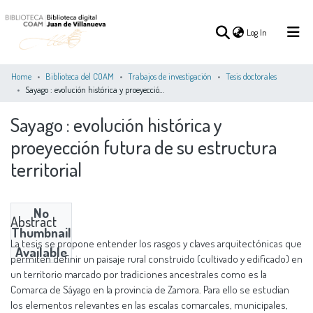
(current)
Log In
Home
Biblioteca del COAM
Trabajos de investigación
Tesis doctorales
Sayago : evolución histórica y proeyección futura de su estructura territorial
(current)
Log In
Sayago : evolución histórica y
proeyección futura de su estructura
COMMUNITIES
ALL OF DSPACE
STATISTICS
&
territorial
COLLECTIONS
No
Abstract
Thumbnail
La tesis se propone entender los rasgos y claves arquitectónicas que
Available
permiten definir un paisaje rural construido (cultivado y edificado) en
un territorio marcado por tradiciones ancestrales como es la
Comarca de Sáyago en la provincia de Zamora. Para ello se estudian
los elementos relevantes en las escalas comarcales, municipales,