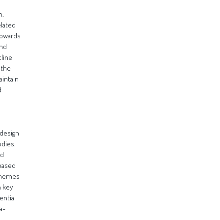
n,
elated
towards
and
cline
 the
aintain
d
 design
udies.
ed
 based
schemes
h key
entia
a-