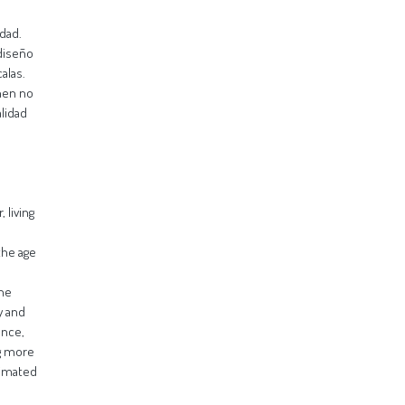
idad.
 diseño
alas.
enen no
alidad
 living
the age
the
y and
ence,
g more
timated