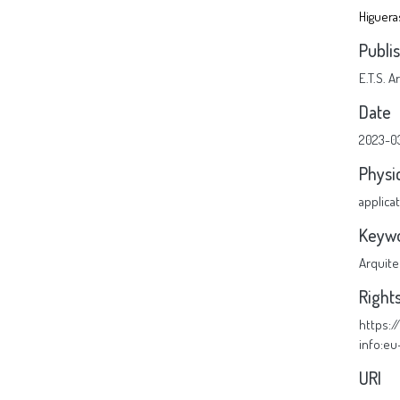
Higuera
Publi
E.T.S. 
Date
2023-0
Physi
applica
Keyw
Arquite
Right
https:
info:e
URI