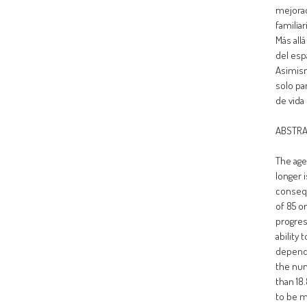
mejorad
familiar
Más allá
del esp
Asimism
solo pa
de vida
ABSTR
The age
longer 
consequ
of 85 o
progres
ability 
depende
the num
than 18
to be m