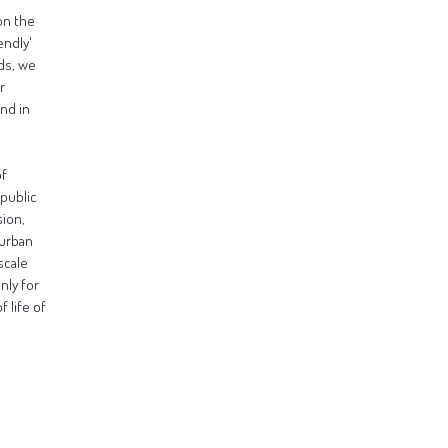
on the
endly'
ds, we
r
nd in
of
public
sion,
 urban
scale
nly for
 life of