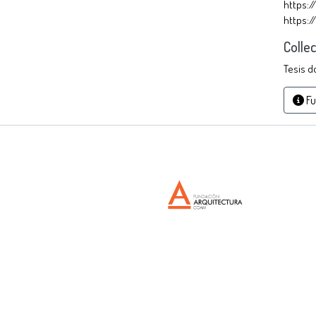
https:/
https:/
Colle
Tesis d
Fu