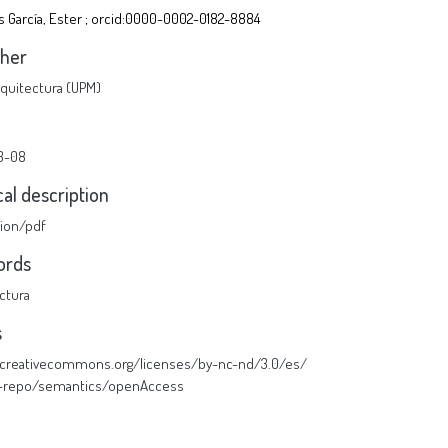
s García, Ester ; orcid:0000-0002-0182-8884
sher
Arquitectura (UPM)
3-08
cal description
tion/pdf
ords
ctura
s
//creativecommons.org/licenses/by-nc-nd/3.0/es/
u-repo/semantics/openAccess