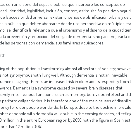
as con un diseño del espacio público que incorpore los conceptos de
idad, identidad, legibilidad, inclusión, confort, estimulación positiva y segur
 de la accesibilidad universal, existen criterios de planificación urbana y de
acio público que deben abordarse desde una perspectiva en múltiples esc
o, se identifica la relevancia que el urbanismo y el diseño de la ciudad ti
ra la prevención y reducción del riesgo de demencia, sino para mejorar la c
 de las personas con demencia, sus familiares y cuidadores.
ACT
ing of the population is transforming almost all sectors of society; however,
is not synonymous with living well. Although dementia is not an inevitable
ence of ageing, there is an increased risk in older adults, especially from 
nwards. Dementia is a syndrome caused by several brain diseases that
sively impair various functions, such as memory, behaviour, intellect and 
to perform daily activities. It is therefore one of the main causes of disabilit
ncy for older people worldwide. In Europe, despite the decline in preval
ber of people with dementia will double in the coming decades, affectin
.8 million in the entire European region by 2050, with the figure in Spain es
ore than 1.7 million (9%).