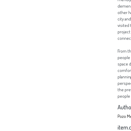
dementi
other ha
city an
visited
project
connecti
From th
people 
space de
comfort
plannin
perspec
the pre
people 
Autho
Pozo Me
item.