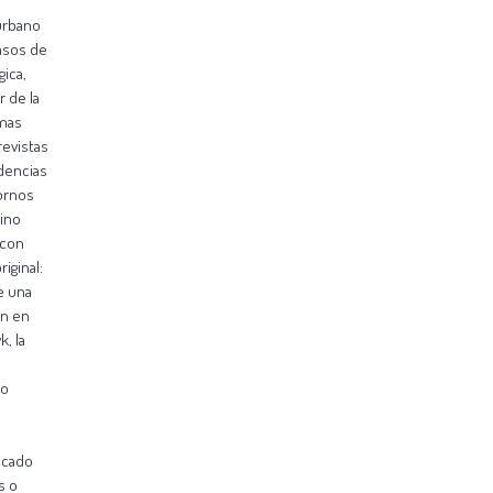
urbano
casos de
ica,
r de la
emas
revistas
idencias
ornos
ino
 con
iginal:
de una
ón en
, la
to
ficado
s o