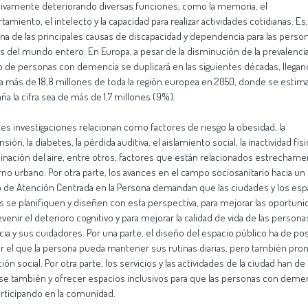
ivamente deteriorando diversas funciones, como la memoria, el
amiento, el intelecto y la capacidad para realizar actividades cotidianas. Es
una de las principales causas de discapacidad y dependencia para las perso
 del mundo entero. En Europa, a pesar de la disminución de la prevalencia
de personas con demencia se duplicará en las siguientes décadas, llegan
 a más de 18,8 millones de toda la región europea en 2050, donde se estim
ña la cifra sea de más de 1,7 millones (9%).
es investigaciones relacionan como factores de riesgo la obesidad, la
sión, la diabetes, la pérdida auditiva, el aislamiento social, la inactividad físic
nación del aire, entre otros; factores que están relacionados estrecham
rno urbano. Por otra parte, los avances en el campo sociosanitario hacia un
de Atención Centrada en la Persona demandan que las ciudades y los esp
s se planifiquen y diseñen con esta perspectiva, para mejorar las oportun
evenir el deterioro cognitivo y para mejorar la calidad de vida de las person
a y sus cuidadores. Por una parte, el diseño del espacio público ha de posi
itar el que la persona pueda mantener sus rutinas diarias, pero también pro
ión social. Por otra parte, los servicios y las actividades de la ciudad han de
se también y ofrecer espacios inclusivos para que las personas con deme
articipando en la comunidad.