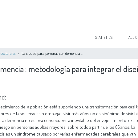
STATISTICS
ALL O
 doctorales
La ciudad para personas con demencia : metodología para integrar el diseño y la calidad de vida en las ciudades europeas
encia : metodología para integrar el diseño
act
jecimiento de la población está suponiendo una transformación para casi 
tores de la sociedad; sin embargo, vivir más años no es sinónimo de vivir b
la demencia no es una consecuencia inevitable del envejecimiento, exist
iesgo en personas adultas mayores, sobre todo a partir de los 85 años. La
ia es un síndrome causado por varias enfermedades cerebrales que van