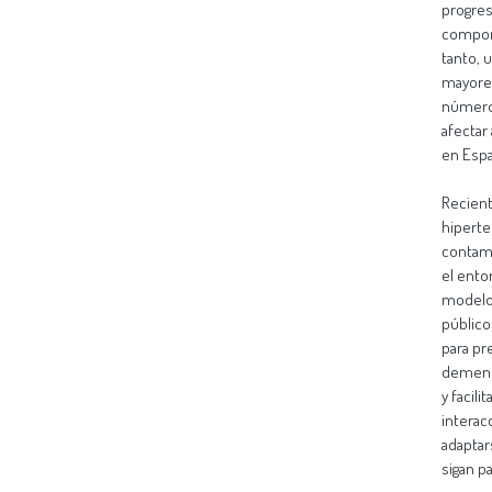
progres
comport
tanto, 
mayores
número 
afectar
en Espa
Recient
hiperten
contami
el ento
modelo 
público
para pr
demenci
y facil
interacc
adaptar
sigan p