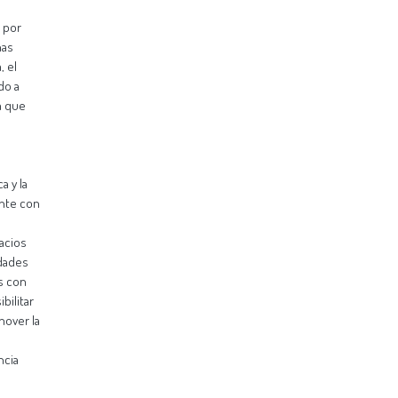
, por
nas
, el
do a
a que
a y la
ente con
acios
idades
as con
bilitar
mover la
ncia