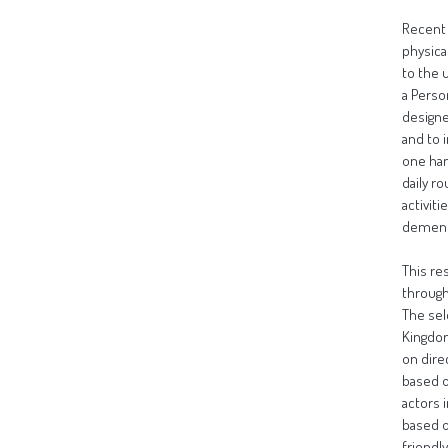
Recent 
physical
to the 
a Perso
designe
and to 
one han
daily r
activit
dementi
This re
through
The sel
Kingdom
on dire
based o
actors 
based o
friendly