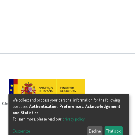
We collect and process your personal information for the following
Este proyecto ha recibido una ayuda del Ministerio de Cultura
purposes:
Authentication, Preferences, Acknowledgement
and Statistics
.
To learn more, please read our
privacy policy
.
Customize
Decline
That's ok