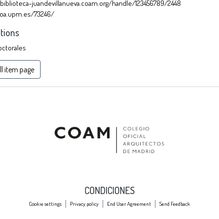
/biblioteca-juandevillanueva.coam.org/handle/123456789/2448
/oa.upm.es/73246/
ctions
octorales
ll item page
CONDICIONES
Cookie settings
Privacy policy
End User Agreement
Send Feedback