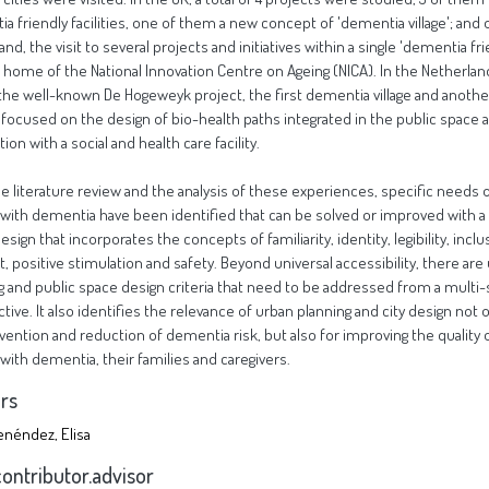
a friendly facilities, one of them a new concept of 'dementia village'; and 
nd, the visit to several projects and initiatives within a single 'dementia fri
d home of the National Innovation Centre on Ageing (NICA). In the Netherlan
 the well-known De Hogeweyk project, the first dementia village and anothe
 focused on the design of bio-health paths integrated in the public space a
on with a social and health care facility.
e literature review and the analysis of these experiences, specific needs 
with dementia have been identified that can be solved or improved with a 
sign that incorporates the concepts of familiarity, identity, legibility, inclu
, positive stimulation and safety. Beyond universal accessibility, there are
g and public space design criteria that need to be addressed from a multi-
tive. It also identifies the relevance of urban planning and city design not o
vention and reduction of dementia risk, but also for improving the quality of
with dementia, their families and caregivers.
rs
néndez, Elisa
contributor.advisor