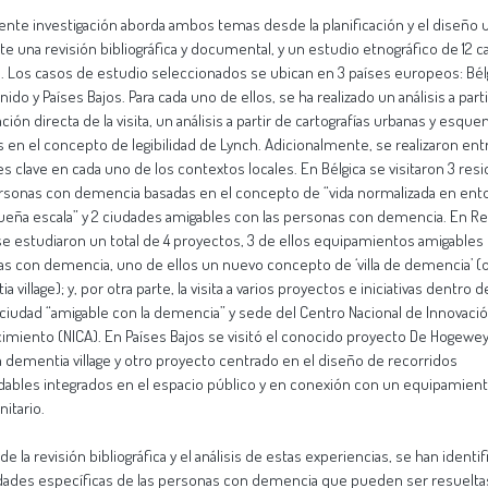
ente investigación aborda ambos temas desde la planificación y el diseño 
e una revisión bibliográfica y documental, y un estudio etnográfico de 12 
. Los casos de estudio seleccionados se ubican en 3 países europeos: Bélg
ido y Países Bajos. Para cada uno de ellos, se ha realizado un análisis a parti
ción directa de la visita, un análisis a partir de cartografías urbanas y esqu
 en el concepto de legibilidad de Lynch. Adicionalmente, se realizaron ent
es clave en cada uno de los contextos locales. En Bélgica se visitaron 3 res
rsonas con demencia basadas en el concepto de “vida normalizada en ent
eña escala” y 2 ciudades amigables con las personas con demencia. En Re
se estudiaron un total de 4 proyectos, 3 de ellos equipamientos amigables
s con demencia, uno de ellos un nuevo concepto de ‘villa de demencia’ (or
 village); y, por otra parte, la visita a varios proyectos e iniciativas dentro 
iudad “amigable con la demencia” y sede del Centro Nacional de Innovaci
imiento (NICA). En Países Bajos se visitó el conocido proyecto De Hogeweyk
 dementia village y otro proyecto centrado en el diseño de recorridos
dables integrados en el espacio público y en conexión con un equipamien
nitario.
 de la revisión bibliográfica y el análisis de estas experiencias, se han identi
ades específicas de las personas con demencia que pueden ser resuelta