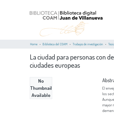
Home
Biblioteca del COAM
Trabajos de investigación
Tesis
La ciudad para personas con dem
ciudades europeas
Abstr
No
Thumbnail
El enve
los sec
Available
Aunque 
mayor r
demenc