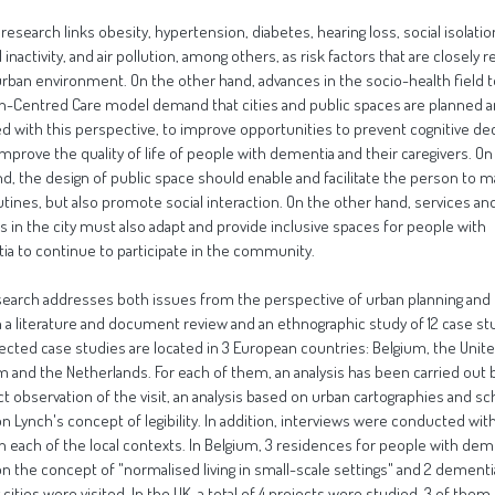
research links obesity, hypertension, diabetes, hearing loss, social isolatio
 inactivity, and air pollution, among others, as risk factors that are closely r
urban environment. On the other hand, advances in the socio-health field 
n-Centred Care model demand that cities and public spaces are planned 
d with this perspective, to improve opportunities to prevent cognitive de
improve the quality of life of people with dementia and their caregivers. On
d, the design of public space should enable and facilitate the person to m
outines, but also promote social interaction. On the other hand, services an
ies in the city must also adapt and provide inclusive spaces for people with
a to continue to participate in the community.
search addresses both issues from the perspective of urban planning and
 a literature and document review and an ethnographic study of 12 case st
ected case studies are located in 3 European countries: Belgium, the Unit
 and the Netherlands. For each of them, an analysis has been carried out
ct observation of the visit, an analysis based on urban cartographies and 
n Lynch's concept of legibility. In addition, interviews were conducted wit
in each of the local contexts. In Belgium, 3 residences for people with dem
n the concept of "normalised living in small-scale settings" and 2 dementi
 cities were visited. In the UK, a total of 4 projects were studied, 3 of them