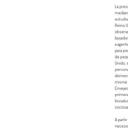
La pres
mediant
estudio
Reino Un
observa
basados
a agent
para pe
de pequ
Unido, 
persona
dementia
misma c
Envejec
primera
biosalu
sociosa
A partir
necesid