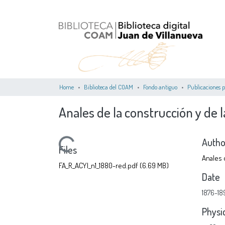
Home
Biblioteca del COAM
Fondo antiguo
Publicaciones p
Anales de la construcción y de l
Autho
Loading...
Files
Anales d
FA_R_ACYl_n1_1880-red.pdf
(6.69 MB)
Date
1876-18
Physi