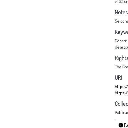
v.; 32 c
Notes
Se cons
Keyw
Constru
de arqu
Right
The Cr
URI
https:/
https:/
Colle
Publica
Fu