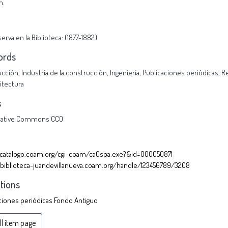
m.
erva en la Biblioteca: (1877-1882)
ords
cción
,
Industria de la construcción
,
Ingeniería
,
Publicaciones periódicas
,
Re
itectura
s
eative Commons CCO
/catalogo.coam.org/cgi-coam/ca0spa.exe?&id=000050871
/biblioteca-juandevillanueva.coam.org/handle/123456789/3208
ctions
ciones periódicas Fondo Antiguo
ll item page