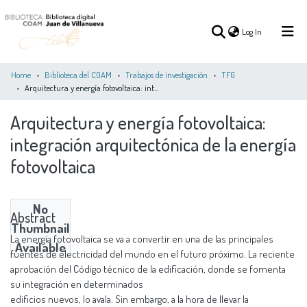
(current)
Log In
Home
Biblioteca del COAM
Trabajos de investigación
TFG
Arquitectura y energía fotovoltaica: integración arquitectónica de la energía fotovoltaica
(current)
Log In
Arquitectura y energía fotovoltaica:
integración arquitectónica de la energía
COMMUNITIES
ALL OF DSPACE
STATISTICS
&
fotovoltaica
COLLECTIONS
No
Abstract
Thumbnail
La energía fotovoltaica se va a convertir en una de las principales
Available
fuentes de electricidad del mundo en el futuro próximo. La reciente
aprobación del Código técnico de la edificación, donde se fomenta
su integración en determinados
edificios nuevos, lo avala. Sin embargo, a la hora de llevar la