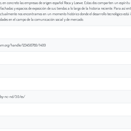
, en concreto las empresas de origen español Roca y Loewe. Estas dos comparten un espíritu d
chadas y espacios de exposición de sus tiendas a lo largo de la historia reciente. Para así e
 Actualmente nos encontramos en un momento histórico donde el desarrollo tecnológico está
lidades en el campo de la comunicación social y de mercado.
.coam.org/handle/123456789/1409
/by-nc-nd/3.0/es/