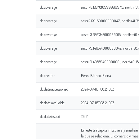
dc.coverage
east=-0.1834810999999945; north=51.
dc.coverage
east=2.129169000000047; north=41.38
dc.coverage
east=-3.693134900000018; north=40.
dc.coverage
east=-9.141644000000042; north=38.71
dc.coverage
east=121.43659400000001; north=31.18
dc.creator
Pérez Blanco, Elena
dc.date.accessioned
2024-07-16T08:21:03Z
dc.date.available
2024-07-16T08:21:03Z
dc.date.issued
2017
En este trabajo se mostrará y analizar
la que se relaciona. El comercio y más 