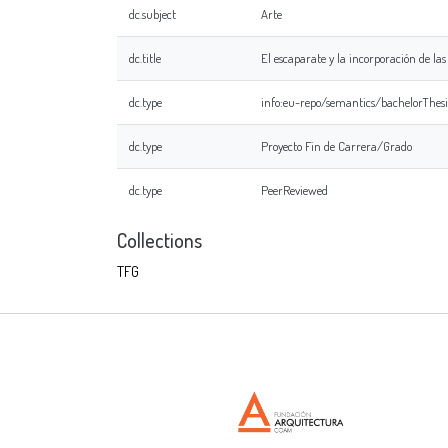
dc.subject
Arte
dc.title
El escaparate y la incorporación de las
dc.type
info:eu-repo/semantics/bachelorThesi
dc.type
Proyecto Fin de Carrera/Grado
dc.type
PeerReviewed
Collections
TFG