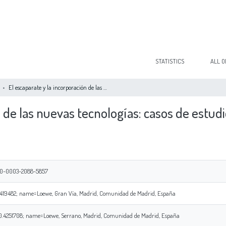
STATISTICS
ALL O
El escaparate y la incorporación de las nuevas tecnologías: casos de estudio Roca y Loewe
n de las nuevas tecnologías: casos de estu
000-0003-2088-5857
419482; name=Loewe, Gran Vía, Madrid, Comunidad de Madrid, España
.4251708; name=Loewe, Serrano, Madrid, Comunidad de Madrid, España