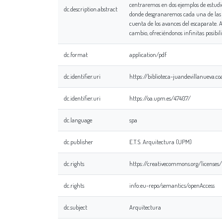
centraremos en dos ejemplos de estudio
dc.description.abstract
donde desgranaremos cada una de las fa
cuenta de los avances del escaparate.
cambio, ofreciéndonos infinitas posibi
dc.format
application/pdf
dc.identifier.uri
https://biblioteca-juandevillanueva
dc.identifier.uri
https://oa.upm.es/47407/
dc.language
spa
dc.publisher
E.T.S. Arquitectura (UPM)
dc.rights
https://creativecommons.org/licenses
dc.rights
info:eu-repo/semantics/openAccess
dc.subject
Arquitectura