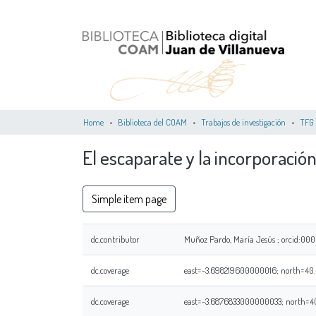
Home
Biblioteca del COAM
Trabajos de investigación
TFG
El escaparate y la incorporació
Simple item page
dc.contributor
Muñoz Pardo, María Jesús ; orcid:0
dc.coverage
east=-3.698219600000016; north=40.
dc.coverage
east=-3.6876833000000033; north=40