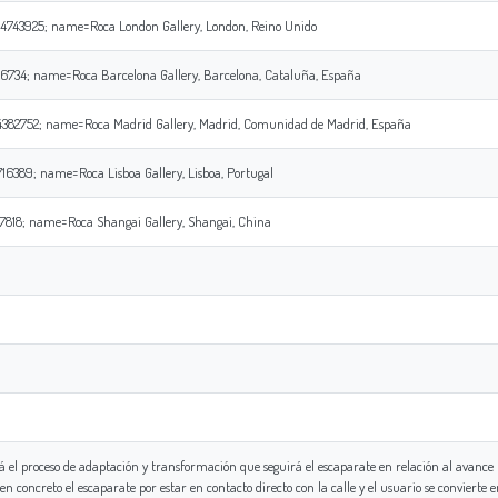
4743925; name=Roca London Gallery, London, Reino Unido
6734; name=Roca Barcelona Gallery, Barcelona, Cataluña, España
4382752; name=Roca Madrid Gallery, Madrid, Comunidad de Madrid, España
6389; name=Roca Lisboa Gallery, Lisboa, Portugal
7818; name=Roca Shangai Gallery, Shangai, China
á el proceso de adaptación y transformación que seguirá el escaparate en relación al avance t
en concreto el escaparate por estar en contacto directo con la calle y el usuario se convierte e