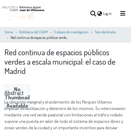
(current)
Log In
Home
Biblioteca del COAM
Trabajos de investigación
Tesis doctorales
Red continua de espacios públicos verdes a escala municipal: el caso de Madrid
(current)
Log In
Red continua de espacios públicos
verdes a escala municipal: el caso de
COMMUNITIES
ALL OF DSPACE
STATISTICS
&
Madrid
COLLECTIONS
No
Abstract
Thumbnail
La ubicación marginal y el aislamiento de los Parques Urbanos
Available
implican infrautilización y deterioro de los mismos. Su interconexión
mediante una red verde peatonal con limitaciones al tráfico rodado,
supone una puesta en valor de todo el sistema de espacios libres y
zonas verdes de la ciudad y un importante incentivo para desviar