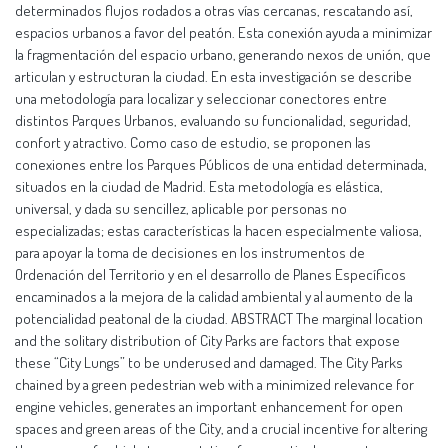
determinados flujos rodados a otras vías cercanas, rescatando así,
espacios urbanos a favor del peatón. Esta conexión ayuda a minimizar
la fragmentación del espacio urbano, generando nexos de unión, que
articulan y estructuran la ciudad. En esta investigación se describe
una metodología para localizar y seleccionar conectores entre
distintos Parques Urbanos, evaluando su funcionalidad, seguridad,
confort y atractivo. Como caso de estudio, se proponen las
conexiones entre los Parques Públicos de una entidad determinada,
situados en la ciudad de Madrid. Esta metodología es elástica,
universal, y dada su sencillez, aplicable por personas no
especializadas; estas características la hacen especialmente valiosa,
para apoyar la toma de decisiones en los instrumentos de
Ordenación del Territorio y en el desarrollo de Planes Específicos
encaminados a la mejora de la calidad ambiental y al aumento de la
potencialidad peatonal de la ciudad. ABSTRACT The marginal location
and the solitary distribution of City Parks are factors that expose
these “City Lungs” to be underused and damaged. The City Parks
chained by a green pedestrian web with a minimized relevance for
engine vehicles, generates an important enhancement for open
spaces and green areas of the City, and a crucial incentive for altering