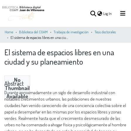
(current)
Log In
Home
Biblioteca del COAM
Trabajos de investigación
Tesis doctorales
El sistema de espacios libres en una ciudad y su planeamiento
(current)
Log In
El sistema de espacios libres en una
ciudad y su planeamiento
COMMUNITIES
ALL OF DSPACE
STATISTICS
&
COLLECTIONS
No
Abstract
Thumbnail
Durante aproximadamente un siglo de desarrollo industrial con
Available
notables crecimientos urbanos, las poblaciones de nuestras
ciudades han venido careciendo de una conciencia colectiva sobre el
papel a desempeñar en las mismas por los espacios libres y zonas
verdes. Realmente hasta que el crecimiento desmesurado de las
urbes no ha comenzado a ahogar física y psicológicamente al hombre