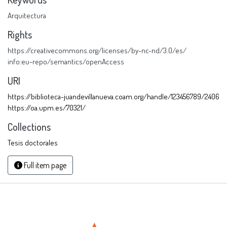
Arquitectura
Rights
https://creativecommons.org/licenses/by-nc-nd/3.0/es/
info:eu-repo/semantics/openAccess
URI
https://biblioteca-juandevillanueva.coam.org/handle/123456789/2406
https://oa.upm.es/70321/
Collections
Tesis doctorales
Full item page