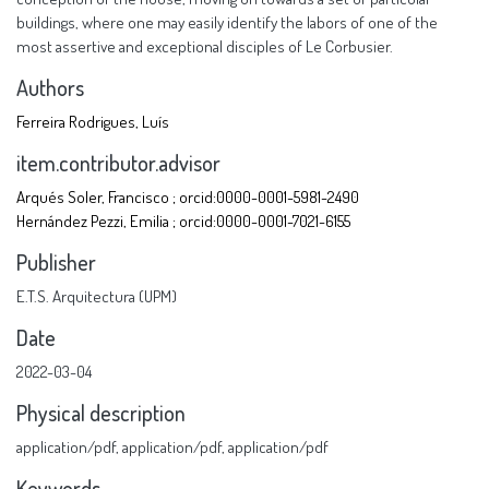
buildings, where one may easily identify the labors of one of the
most assertive and exceptional disciples of Le Corbusier.
Authors
Ferreira Rodrigues, Luís
item.contributor.advisor
Arqués Soler, Francisco ; orcid:0000-0001-5981-2490
Hernández Pezzi, Emilia ; orcid:0000-0001-7021-6155
Publisher
E.T.S. Arquitectura (UPM)
Date
2022-03-04
Physical description
application/pdf
,
application/pdf
,
application/pdf
Keywords