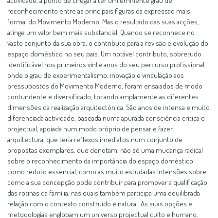
actividade, a ponto de chegar a ter um eminente grau de
reconhecimento entre as principais figuras da expressão mais
formal do Movimento Moderno. Mas o resultado das suas acções,
atinge um valor bem mais substancial. Quando se reconhece no
vasto conjunto da sua obra, o contributo para a revisão e evolução do
espaço doméstico no seu país. Um notável contributo, sobretudo
identificável nos primeiros vinte anos do seu percurso profissional,
onde o grau de experimentalismo, inovação e vinculação aos
pressupostos do Movimento Moderno, foram ensaiados de modo
contundente e diversificado, tocando amplamente as diferentes
dimensões da realização arquitectónica. São anos de intensa e muito
diferenciada actividade, baseada numa apurada consciência critica e
projectual, apoiada num modo próprio de pensar e fazer
arquitectura, que teria reflexos imediatos num conjunto de
propostas exemplares, que denotam, não só uma mudança radical
sobre o reconhecimento da importância do espaço doméstico
como reduto essencial, como as muito estudadas intensões sobre
como a sua concepção pode contribuir para promover a qualificação
das rotinas da família, nas quais também participa uma equilibrada
relação com o contexto construído e natural. As suas opções e
metodologias englobam um universo projectual culto e humano,