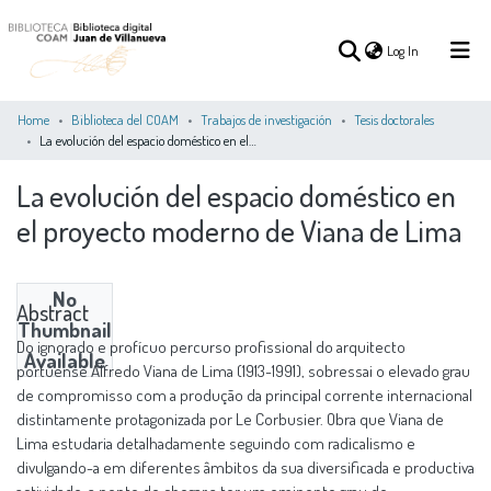
(current)
Log In
Home
Biblioteca del COAM
Trabajos de investigación
Tesis doctorales
La evolución del espacio doméstico en el proyecto moderno de Viana de Lima
(current)
Log In
La evolución del espacio doméstico en
el proyecto moderno de Viana de Lima
COMMUNITIES
ALL OF DSPACE
STATISTICS
&
COLLECTIONS
No
Abstract
Thumbnail
Do ignorado e profícuo percurso profissional do arquitecto
Available
portuense Alfredo Viana de Lima (1913-1991), sobressai o elevado grau
de compromisso com a produção da principal corrente internacional
distintamente protagonizada por Le Corbusier. Obra que Viana de
Lima estudaria detalhadamente seguindo com radicalismo e
divulgando-a em diferentes âmbitos da sua diversificada e productiva