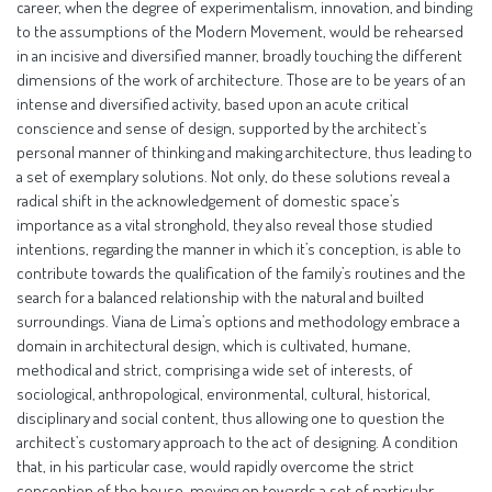
career, when the degree of experimentalism, innovation, and binding
to the assumptions of the Modern Movement, would be rehearsed
in an incisive and diversified manner, broadly touching the different
dimensions of the work of architecture. Those are to be years of an
intense and diversified activity, based upon an acute critical
conscience and sense of design, supported by the architect’s
personal manner of thinking and making architecture, thus leading to
a set of exemplary solutions. Not only, do these solutions reveal a
radical shift in the acknowledgement of domestic space’s
importance as a vital stronghold, they also reveal those studied
intentions, regarding the manner in which it’s conception, is able to
contribute towards the qualification of the family’s routines and the
search for a balanced relationship with the natural and builted
surroundings. Viana de Lima’s options and methodology embrace a
domain in architectural design, which is cultivated, humane,
methodical and strict, comprising a wide set of interests, of
sociological, anthropological, environmental, cultural, historical,
disciplinary and social content, thus allowing one to question the
architect’s customary approach to the act of designing. A condition
that, in his particular case, would rapidly overcome the strict
conception of the house, moving on towards a set of particular