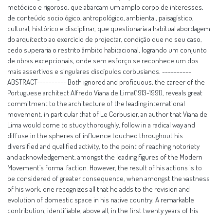
metódico e rigoroso, que abarcam um amplo corpo de interesses,
de conteúdo sociológico, antropológico, ambiental, paisagístico,
cultural, histórico e disciplinar, que questionaria a habitual abordagem
do arquitecto ao exercício de projectar, condição que no seu caso,
cedo superaria o restrito âmbito habitacional, logrando um conjunto
de obras excepcionais, onde sem esforço se reconhece um dos
mais assertivos e singulares discípulos corbusianos. ----------
ABSTRACT---------- Both ignored and proficuous, the career of the
Portuguese architect Alfredo Viana de Lima(1913-1991), reveals great
commitment to the architecture of the leading international
movement, in particular that of Le Corbusier, an author that Viana de
Lima would come to study thoroughly, follow in a radical way and
diffuse in the spheres of influence touched throughout his
diversified and qualified activity, to the point of reaching notoriety
and acknowledgement, amongst the leading figures of the Modern
Movement’s formal faction. However, the result of his actions is to
be considered of greater consequence, when amongst the vastness
of his work, one recognizes all that he adds to the revision and
evolution of domestic space in his native country. A remarkable
contribution, identifiable, above all, in the first twenty years of his