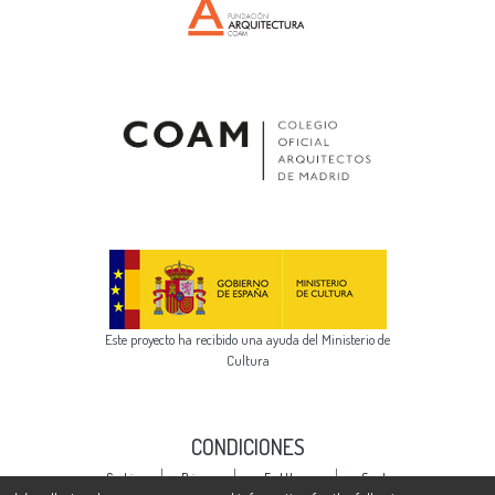
Este proyecto ha recibido una ayuda del Ministerio de
Cultura
CONDICIONES
Cookie
Privacy
End User
Send
settings
policy
Agreement
Feedback