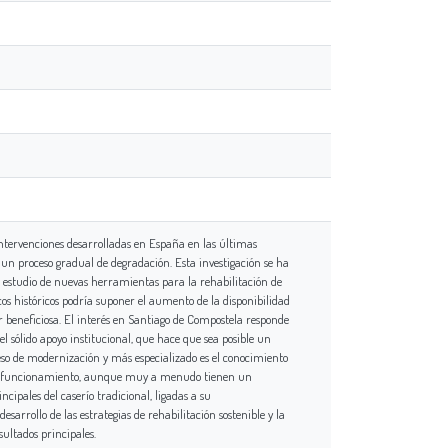
 intervenciones desarrolladas en España en las últimas
 un proceso gradual de degradación. Esta investigación se ha
el estudio de nuevas herramientas para la rehabilitación de
scos históricos podría suponer el aumento de la disponibilidad
 beneficiosa. El interés en Santiago de Compostela responde
el sólido apoyo institucional, que hace que sea posible un
ceso de modernización y más especializado es el conocimiento
e mal funcionamiento, aunque muy a menudo tienen un
ipales del caserío tradicional, ligadas a su
arrollo de las estrategias de rehabilitación sostenible y la
sultados principales.