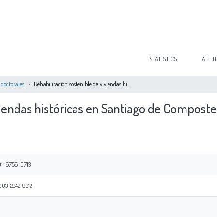
STATISTICS
ALL O
 doctorales
Rehabilitación sostenible de viviendas históricas en Santiago de Compostela
viendas históricas en Santiago de Composte
001-6756-0713
003-2342-9312