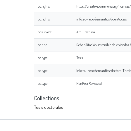
dc.rights
https://creativecommons.org/licenses
dc.rights
info:eu-repo/semantics/openAccess
dc.subject
Arquitectura
dc.title
Rehabilitación sostenible de viviendas
dc.type
Tesis
dc.type
info:eu-repo/semantics/doctoralThesi
dc.type
NonPeerReviewed
Collections
Tesis doctorales