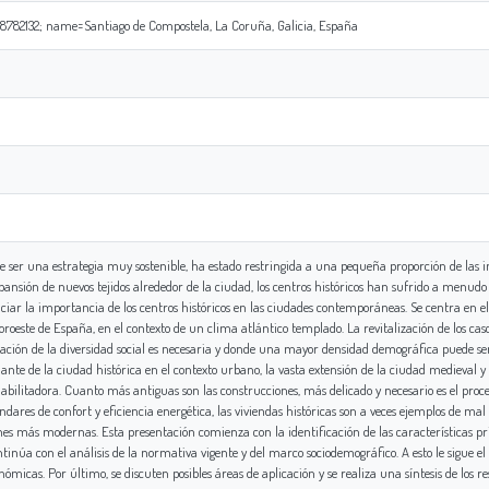
782132; name=Santiago de Compostela, La Coruña, Galicia, España
r de ser una estrategia muy sostenible, ha estado restringida a una pequeña proporción de las
ansión de nuevos tejidos alrededor de la ciudad, los centros históricos han sufrido a menudo
enciar la importancia de los centros históricos en las ciudades contemporáneas. Se centra en 
l noroeste de España, en el contexto de un clima atlántico templado. La revitalización de los ca
ación de la diversidad social es necesaria y donde una mayor densidad demográfica puede ser
nante de la ciudad histórica en el contexto urbano, la vasta extensión de la ciudad medieval y 
habilitadora. Cuanto más antiguas son las construcciones, más delicado y necesario es el pro
ándares de confort y eficiencia energética, las viviendas históricas son a veces ejemplos d
es más modernas. Esta presentación comienza con la identificación de las características princ
 con el análisis de la normativa vigente y del marco sociodemográfico. A esto le sigue el des
ómicas. Por último, se discuten posibles áreas de aplicación y se realiza una síntesis de los re