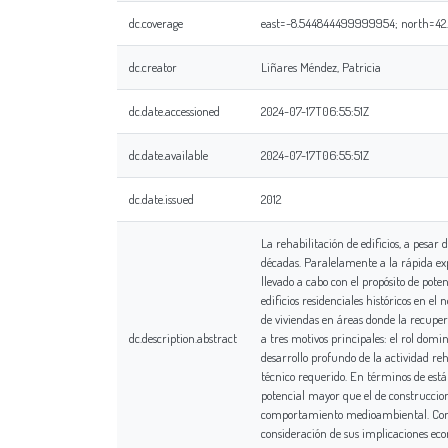
dc.coverage
east=-8.544844499999954; north=42.8
dc.creator
Liñares Méndez, Patricia
dc.date.accessioned
2024-07-17T06:55:51Z
dc.date.available
2024-07-17T06:55:51Z
dc.date.issued
2012
La rehabilitación de edificios, a pesa
décadas. Paralelamente a la rápida exp
llevado a cabo con el propósito de pot
edificios residenciales históricos en e
de viviendas en áreas donde la recuper
dc.description.abstract
a tres motivos principales: el rol domi
desarrollo profundo de la actividad re
técnico requerido. En términos de est
potencial mayor que el de construccion
comportamiento medioambiental. Continúa
consideración de sus implicaciones econ