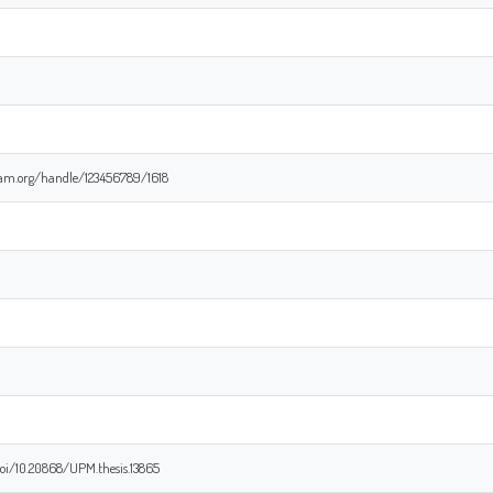
coam.org/handle/123456789/1618
doi/10.20868/UPM.thesis.13865