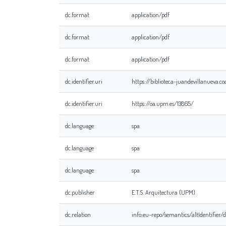
dc.format
application/pdf
dc.format
application/pdf
dc.format
application/pdf
dc.identifier.uri
https://biblioteca-juandevillanueva.
dc.identifier.uri
https://oa.upm.es/13865/
dc.language
spa
dc.language
spa
dc.language
spa
dc.publisher
E.T.S. Arquitectura (UPM)
dc.relation
info:eu-repo/semantics/altIdentifier/