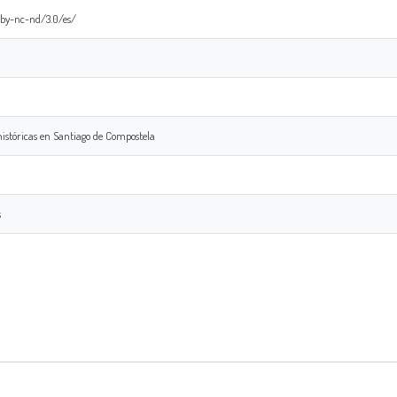
/by-nc-nd/3.0/es/
 históricas en Santiago de Compostela
s