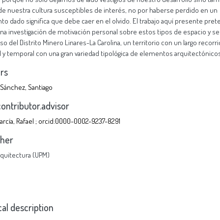
de nuestra cultura susceptibles de interés, no por haberse perdido en un
 dado significa que debe caer en el olvido. El trabajo aquí presente pre
 una investigación de motivación personal sobre estos tipos de espacio y se
aso del Distrito Minero Linares-La Carolina, un territorio con un largo recorr
l y temporal con una gran variedad tipológica de elementos arquitectónico
rs
Sánchez, Santiago
contributor.advisor
García, Rafael ; orcid:0000-0002-9237-8291
sher
Arquitectura (UPM)
cal description