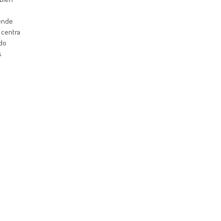
tende
 centra
ido
s