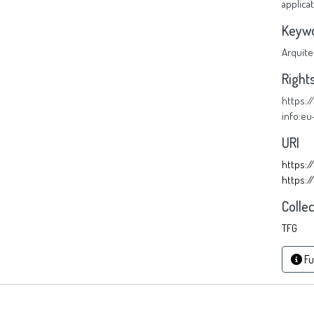
applica
Keyw
Arquite
Right
https:
info:e
URI
https:/
https:/
Colle
TFG
Fu