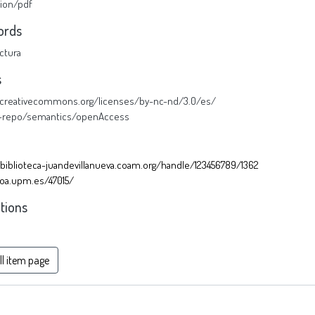
tion/pdf
ords
ctura
s
//creativecommons.org/licenses/by-nc-nd/3.0/es/
u-repo/semantics/openAccess
/biblioteca-juandevillanueva.coam.org/handle/123456789/1362
/oa.upm.es/47015/
ctions
ll item page