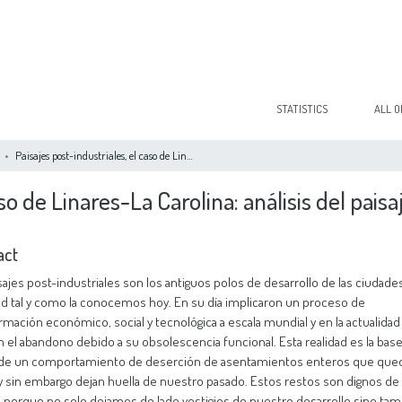
STATISTICS
ALL O
Paisajes post-industriales, el caso de Linares-La Carolina: análisis del paisaje cultural del distrito minero
so de Linares-La Carolina: análisis del paisa
act
sajes post-industriales son los antiguos polos de desarrollo de las ciudades
d tal y como la conocemos hoy. En su día implicaron un proceso de
rmación económico, social y tecnológica a escala mundial y en la actualidad
n el abandono debido a su obsolescencia funcional. Esta realidad es la bas
 de un comportamiento de deserción de asentamientos enteros que que
 y sin embargo dejan huella de nuestro pasado. Estos restos son dignos de
 porque no solo dejamos de lado vestigios de nuestro desarrollo sino ta