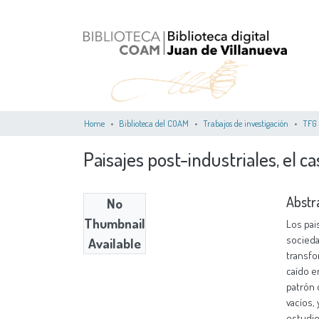
Home
Biblioteca del COAM
Trabajos de investigación
TFG
Paisajes post-industriales, el ca
Abstr
No
Thumbnail
Los pai
socieda
Available
transfo
caído e
patrón
vacíos,
estudio