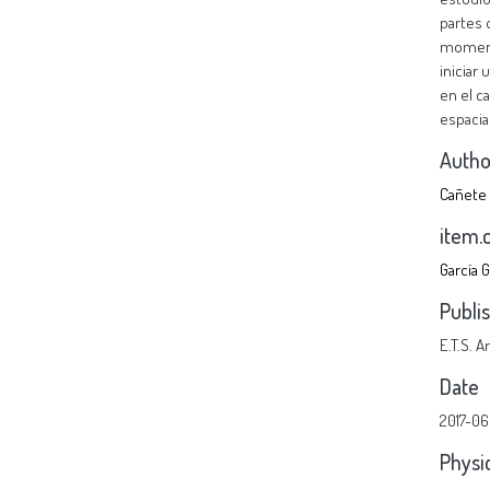
partes 
momento
iniciar
en el c
espacia
Autho
Cañete 
item.
García 
Publi
E.T.S. 
Date
2017-06
Physi