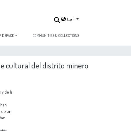
Log In
F DSPACE
COMMUNITIES & COLLECTIONS
je cultural del distrito minero
 y de la
 han
e de un
dan
mbién