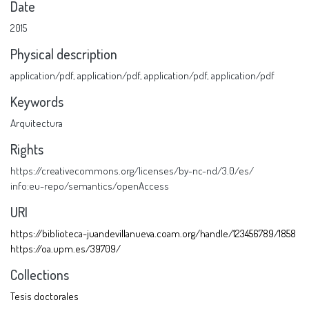
Date
2015
Physical description
application/pdf
,
application/pdf
,
application/pdf
,
application/pdf
Keywords
Arquitectura
Rights
https://creativecommons.org/licenses/by-nc-nd/3.0/es/
info:eu-repo/semantics/openAccess
URI
https://biblioteca-juandevillanueva.coam.org/handle/123456789/1858
https://oa.upm.es/39709/
Collections
Tesis doctorales