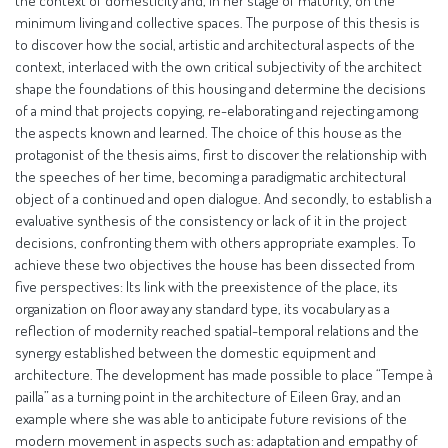
the context of domesticity and, in her stage of maturity, on the
minimum living and collective spaces. The purpose of this thesis is
to discover how the social, artistic and architectural aspects of the
context, interlaced with the own critical subjectivity of the architect
shape the foundations of this housing and determine the decisions
of a mind that projects copying, re-elaborating and rejecting among
the aspects known and learned. The choice of this house as the
protagonist of the thesis aims, first to discover the relationship with
the speeches of her time, becoming a paradigmatic architectural
object of a continued and open dialogue. And secondly, to establish a
evaluative synthesis of the consistency or lack of it in the project
decisions, confronting them with others appropriate examples. To
achieve these two objectives the house has been dissected from
five perspectives: Its link with the preexistence of the place, its
organization on floor away any standard type, its vocabulary as a
reflection of modernity reached spatial-temporal relations and the
synergy established between the domestic equipment and
architecture. The development has made possible to place “Tempe à
pailla” as a turning point in the architecture of Eileen Gray, and an
example where she was able to anticipate future revisions of the
modern movement in aspects such as: adaptation and empathy of