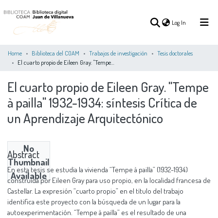
(current)
Log In
Home
Biblioteca del COAM
Trabajos de investigación
Tesis doctorales
El cuarto propio de Eileen Gray. "Tempe à pailla" 1932-1934: síntesis Crítica de un Aprendizaje Arquitectónico
(current)
Log In
El cuarto propio de Eileen Gray. "Tempe
à pailla" 1932-1934: síntesis Crítica de
COMMUNITIES
ALL OF DSPACE
STATISTICS
&
un Aprendizaje Arquitectónico
COLLECTIONS
No
Abstract
Thumbnail
En esta tesis se estudia la vivienda “Tempe à pailla” (1932-1934)
Available
construida por Eileen Gray para uso propio, en la localidad francesa de
Castellar. La expresión “cuarto propio” en el título del trabajo
identifica este proyecto con la búsqueda de un lugar para la
autoexperimentación. “Tempe à pailla” es el resultado de una