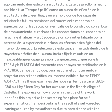
equipamiento doméstico y la arquitectura. Este desarrollo ha hecho
posible situar “Tempe á pailla” como un punto de inflexión en la
arquitectura de Eileen Gray, y un ejemplo donde fue capaz de
anticipar las futuras revisiones del movimiento moderno en
aspectos como: la adecuación y empatía de lo construido con el lugar
de emplazamiento, el rechazo a las connotaciones del concepto de
“machine d’habiter” y la búsqueda de un confort enfatizado por la
percepción, la experiencia e incluso los efectos psicológicos del
interior doméstico. La relectura de esta casa, enmarcada dentro de la
trayectoria práctica de su autora, invita a fijar la mirada en un
inexcusable aprendizaje, previo a lo arquitectónico, que aúne la
TEORÍA y la PLÁSTICA del momento con ensayos materializados en la
PRÁCTICA, demostrando que, para madurar el conocimiento y
proyectar con criterio crítico, es imprescindible el factor TIEMPO.
ABSTRACT This thesis examines the housing “Tempe à pailla” (1932-
1934) built by Eileen Gray for her own use, in the French village of
Castellar. The expression “own room” in the title of the work
identifies this project as the searching for a place for self
experimentation. “Tempe à pailla” is the result of a self-directed
learning acquired by the authoress due to coexistence with the