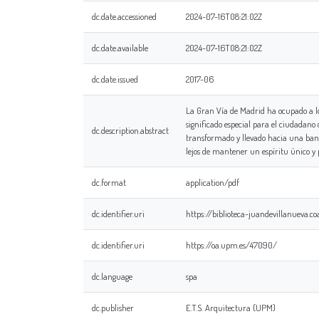
dc.date.accessioned
2024-07-16T08:21:02Z
dc.date.available
2024-07-16T08:21:02Z
dc.date.issued
2017-06
La Gran Vía de Madrid ha ocupado a lo
significado especial para el ciudadano 
dc.description.abstract
transformado y llevado hacia una bana
lejos de mantener un espíritu único y p
dc.format
application/pdf
dc.identifier.uri
https://biblioteca-juandevillanueva.
dc.identifier.uri
https://oa.upm.es/47090/
dc.language
spa
dc.publisher
E.T.S. Arquitectura (UPM)