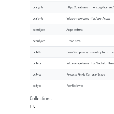
dc.rights
https://creativecommons.org/licenses
dc.rights
info:eu-repo/semantics/openAccess
dc.subject
Arquitectura
dc.subject
Urbanismo
dc.title
Gran Vía: pasado, presente y futuro de
dc.type
info:eu-repo/semantics/bachelorThesi
dc.type
Proyecto Fin de Carrera/Grado
dc.type
PeerReviewed
Collections
TFG