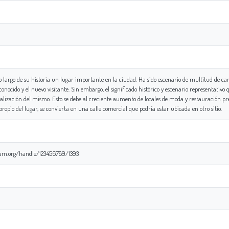
 largo de su historia un lugar importante en la ciudad. Ha sido escenario de multitud de 
conocido y el nuevo visitante. Sin embargo, el significado histórico y escenario representativo
lización del mismo. Esto se debe al creciente aumento de locales de moda y restauración pr
ropio del lugar, se convierta en una calle comercial que podría estar ubicada en otro sitio.
coam.org/handle/123456789/1393