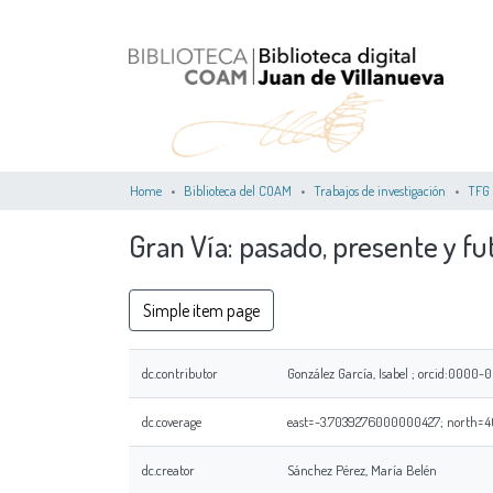
Home
Biblioteca del COAM
Trabajos de investigación
TFG
Gran Vía: pasado, presente y fu
Simple item page
dc.contributor
González García, Isabel ; orcid:0000
dc.coverage
east=-3.7039276000000427; north=40
dc.creator
Sánchez Pérez, María Belén