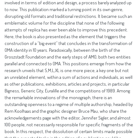
involved in terms of edition and design, a process barely analyzed up
to now. This publication marked a turning point in its own genre,
disrupting old formats and traditional restrictions. It became such an
emblematic volume for the discipline that none of the following
attempts of replica has ever been able to improve this precedent.
Here, the book is also presented as the element that triggers the
construction of a “big event” that concludes in the transformation of
OMA identity in 10 years. Paradoxically, between the birth of the
Groszstadt Foundation and the early steps of AMO, both two entities
parallel and connected to OMA. This positions emerge from how the
research unveils that S,M,L,XL is one more piece, a key one but not
an unrelated element, within a sum of actions and individuals, as well
as other publications, exhibitions, articles and projects, in particular
Bigness, Generic City, Euralille and the competitions of 1989. Among
the remarkable innovations of the monograph, there is an
outstanding openness to a regime of multiple authorship, headed by
Rem Koolhaas and the graphic designer Bruce Mau, who share the
acknowledgements page with the editor, Jennifer Sigler, and almost
100 people, not necessarily responsible for specific fragments of the
book. In this respect, the dissolution of certain limits made possible