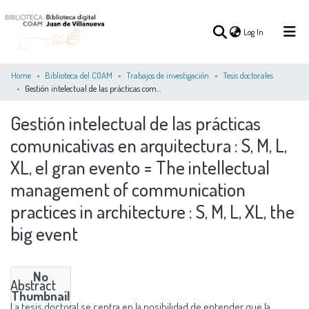
(current)
Log In
Home
Biblioteca del COAM
Trabajos de investigación
Tesis doctorales
Gestión intelectual de las prácticas comunicativas en arquitectura : S, M, L, XL, el gran evento = The intellectual management of communication practices in architecture : S, M, L, XL, the big event
(current)
Log In
Gestión intelectual de las prácticas
comunicativas en arquitectura : S, M, L,
COMMUNITIES
ALL OF DSPACE
STATISTICS
&
XL, el gran evento = The intellectual
COLLECTIONS
management of communication
practices in architecture : S, M, L, XL, the
big event
No
Abstract
Thumbnail
La tesis doctoral se centra en la posibilidad de entender que la