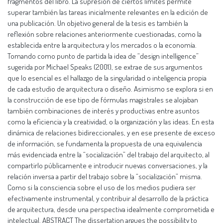
fragmentos del libro. La supresión de ciertos límites permite
superar también las tareas inicialmente relevantes en la edición de
una publicación. Un objetivo general de la tesis es también la
reflexión sobre relaciones anteriormente cuestionadas, como la
establecida entre la arquitectura y los mercados o la economía.
Tomando como punto de partida la idea de “design intelligence”
sugerida por Michael Speaks (2001), se extrae de sus argumentos
que lo esencial es el hallazgo de la singularidad o inteligencia propia
de cada estudio de arquitectura o diseño. Asimismo se explora si en
la construcción de ese tipo de fórmulas magistrales se alojaban
también combinaciones de interés y productivas entre asuntos
como la eficiencia y la creatividad, o la organización y las ideas. En esta
dinámica de relaciones bidireccionales, y en ese presente de exceso
de información, se fundamenta la propuesta de una equivalencia
más evidenciada entre la “socialización” del trabajo del arquitecto, al
compartirlo públicamente e introducir nuevas conversaciones, y la
relación inversa a partir del trabajo sobre la “socialización” misma.
Como si la consciencia sobre el uso de los medios pudiera ser
efectivamente instrumental, y contribuir al desarrollo de la práctica
de arquitectura, desde una perspectiva idealmente comprometida e
intelectual. ABSTRACT The dissertation argues the possibility to