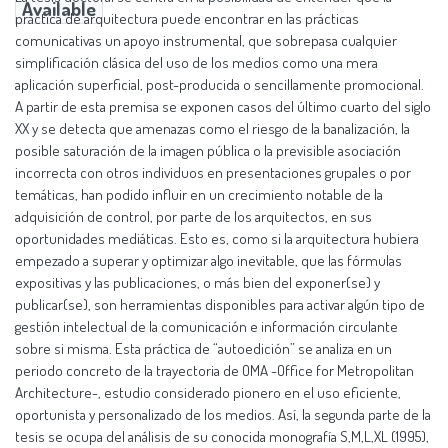
Available
práctica de arquitectura puede encontrar en las prácticas
comunicativas un apoyo instrumental, que sobrepasa cualquier
simplificación clásica del uso de los medios como una mera
aplicación superficial, post-producida o sencillamente promocional.
A partir de esta premisa se exponen casos del último cuarto del siglo
XX y se detecta que amenazas como el riesgo de la banalización, la
posible saturación de la imagen pública o la previsible asociación
incorrecta con otros individuos en presentaciones grupales o por
temáticas, han podido influir en un crecimiento notable de la
adquisición de control, por parte de los arquitectos, en sus
oportunidades mediáticas. Esto es, como si la arquitectura hubiera
empezado a superar y optimizar algo inevitable, que las fórmulas
expositivas y las publicaciones, o más bien del exponer(se) y
publicar(se), son herramientas disponibles para activar algún tipo de
gestión intelectual de la comunicación e información circulante
sobre si misma. Esta práctica de “autoedición” se analiza en un
periodo concreto de la trayectoria de OMA -Office for Metropolitan
Architecture-, estudio considerado pionero en el uso eficiente,
oportunista y personalizado de los medios. Así, la segunda parte de la
tesis se ocupa del análisis de su conocida monografía S,M,L,XL (1995),