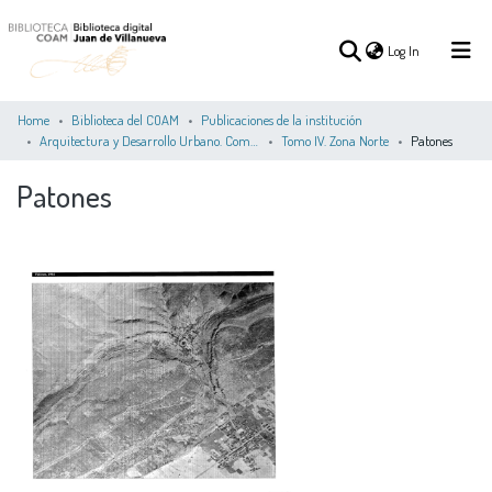
(current)
Log In
Home
Biblioteca del COAM
Publicaciones de la institución
Arquitectura y Desarrollo Urbano. Comunidad de Madrid
Tomo IV. Zona Norte
Patones
(current)
Log In
Patones
COMMUNITIES
ALL OF DSPACE
STATISTICS
&
COLLECTIONS