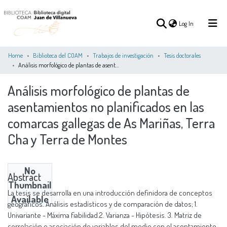
(current)
Log In
Home
Biblioteca del COAM
Trabajos de investigación
Tesis doctorales
Análisis morfológico de plantas de asentamientos no planificados en las comarcas gallegas de As Mariñas, Terra Cha y Terra de Montes
(current)
Log In
Análisis morfológico de plantas de
asentamientos no planificados en las
COMMUNITIES
ALL OF DSPACE
STATISTICS
&
comarcas gallegas de As Mariñas, Terra
COLLECTIONS
Cha y Terra de Montes
No
Abstract
Thumbnail
La tesis se desarrolla en una introducción definidora de conceptos
Available
geográficos. Análisis estadísticos y de comparación de datos; 1.
Univariante - Máxima fiabilidad.2. Varianza - Hipótesis. 3. Matriz de
correlación o asociación de variables del medio con el asentamiento.