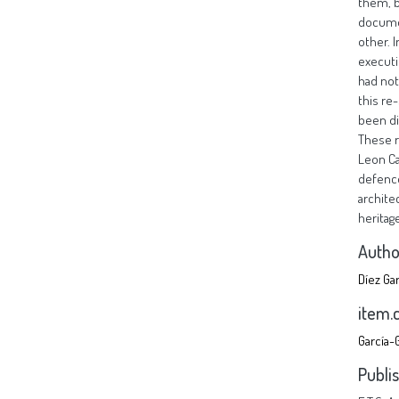
Autho
Díez Gar
item.
García-
Publi