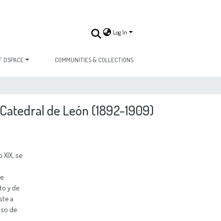
Log In
F DSPACE
COMMUNITIES & COLLECTIONS
 Catedral de León (1892-1909)
he Cathedral of León are analysed in detail. Also, it has been studying in detail the Lazaro’s work in the architectural heritage. To achieve this goal, the thesis has studied not only the information from the official projects and technical reports of them, but also it has been tried to verify if the information contained in the different documents of the same project and in the drafts were related and consistent with each other. In addition, it has been attempted to per-form a comparative analysis of the execution of Lázaro’s projects and the entire projected content. This comparative study had not been done to date and this will be, therefore, one of the main contributions of this re-search. Finally, this thesis opens up three lines of investigation (that have already been discussed and partially advanced, but which fall beyond the scop