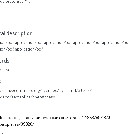
Arquitectura (UPM)
cal description
tion/pdf
,
application/pdf
,
application/pdf
,
application/pdf
,
application/pdf
,
tion/pdf
,
application/pdf
ords
ctura
s
//creativecommons.org/licenses/by-nc-nd/3.0/es/
u-repo/semantics/openAccess
/biblioteca-juandevillanueva.coam.org/handle/123456789/1870
//oa.upm.es/39820/