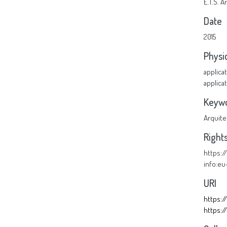
E.T.S. 
Date
2015
Physi
applica
applica
Keyw
Arquite
Right
https:
info:e
URI
https:/
https: