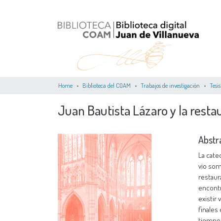
Home
Biblioteca del COAM
Trabajos de investigación
Tesis
Juan Bautista Lázaro y la rest
Abstr
La catedral de León, debido al estado de ruina que presentaba a mediados del siglo XIX, se vio sometida a partir de entonces a una serie de intervenciones de conservación, restauración y reconstrucción que la transforma-ron significativamente. A pesar de encontrarnos con gran cantidad de documentación escrita sobre este monumento y de existir varios estudios sobre los arquitectos restauradores que intervinieron en este a finales del siglo XIX, resulta sorprendente que todavía existan períodos de este lapso de tiempo en el que su análisis y profundización haya sido menor. Este es el caso del período de Juan Bautista Lázaro como arquitecto director de las obras de la catedral leonesa, existiendo únicamente sobre toda su obra un estudio general que fue realizado por el director de este trabajo de investigación, por lo que nos llevó a conside