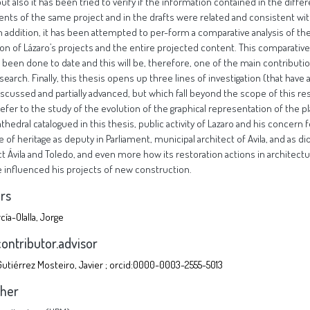
rs
cía-Olalla, Jorge
contributor.advisor
Gutiérrez Mosteiro, Javier ; orcid:0000-0003-2555-5013
sher