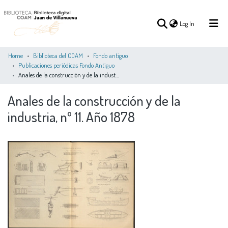
(current)
Log In
Home
Biblioteca del COAM
Fondo antiguo
Publicaciones periódicas Fondo Antiguo
Anales de la construcción y de la industria, nº 11. Año 1878
(current)
Log In
Anales de la construcción y de la
COMMUNITIES
industria, nº 11. Año 1878
ALL OF DSPACE
STATISTICS
&
COLLECTIONS