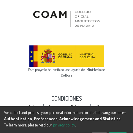
Este proyecto ha recibido una ayuda del Ministerio de
Cultura
CONDICIONES
Cookie
Privacy
End User
Send
settings
policy
Agreement
Feedback
We collect and process your personal information for the following purposes:
Authentication, Preferences, Acknowledgement and Statistics
.
To learn more, please read our
privacy policy
.