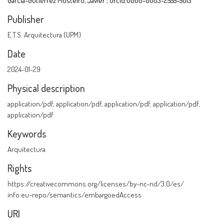
García-Gutiérrez Mosteiro, Javier ; orcid:0000-0003-2555-5013
Publisher
E.T.S. Arquitectura (UPM)
Date
2024-01-29
Physical description
application/pdf
,
application/pdf
,
application/pdf
,
application/pdf
,
application/pdf
Keywords
Arquitectura
Rights
https://creativecommons.org/licenses/by-nc-nd/3.0/es/
info:eu-repo/semantics/embargoedAccess
URI