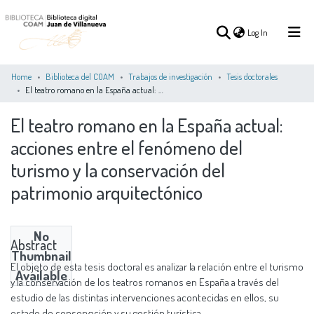
(current)
Log In
Home
Biblioteca del COAM
Trabajos de investigación
Tesis doctorales
El teatro romano en la España actual: acciones entre el fenómeno del turismo y la conservación del patrimonio arquitectónico
(current)
Log In
El teatro romano en la España actual:
acciones entre el fenómeno del
COMMUNITIES
ALL OF DSPACE
STATISTICS
&
turismo y la conservación del
COLLECTIONS
patrimonio arquitectónico
No
Abstract
Thumbnail
El objeto de esta tesis doctoral es analizar la relación entre el turismo
Available
y la conservación de los teatros romanos en España a través del
estudio de las distintas intervenciones acontecidas en ellos, su
estado de conservación y su gestión turística.