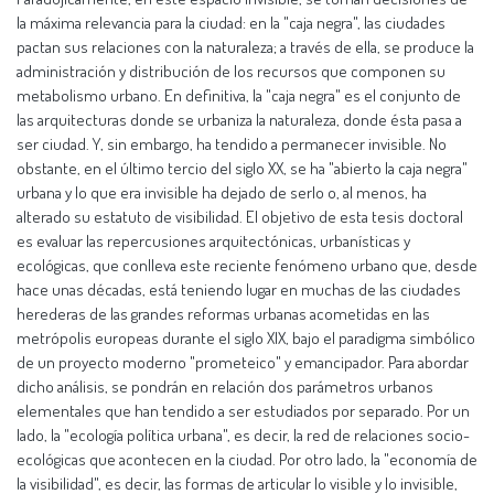
la máxima relevancia para la ciudad: en la "caja negra", las ciudades
pactan sus relaciones con la naturaleza; a través de ella, se produce la
administración y distribución de los recursos que componen su
metabolismo urbano. En definitiva, la "caja negra" es el conjunto de
las arquitecturas donde se urbaniza la naturaleza, donde ésta pasa a
ser ciudad. Y, sin embargo, ha tendido a permanecer invisible. No
obstante, en el último tercio del siglo XX, se ha "abierto la caja negra"
urbana y lo que era invisible ha dejado de serlo o, al menos, ha
alterado su estatuto de visibilidad. El objetivo de esta tesis doctoral
es evaluar las repercusiones arquitectónicas, urbanísticas y
ecológicas, que conlleva este reciente fenómeno urbano que, desde
hace unas décadas, está teniendo lugar en muchas de las ciudades
herederas de las grandes reformas urbanas acometidas en las
metrópolis europeas durante el siglo XIX, bajo el paradigma simbólico
de un proyecto moderno "prometeico" y emancipador. Para abordar
dicho análisis, se pondrán en relación dos parámetros urbanos
elementales que han tendido a ser estudiados por separado. Por un
lado, la "ecología política urbana", es decir, la red de relaciones socio-
ecológicas que acontecen en la ciudad. Por otro lado, la "economía de
la visibilidad", es decir, las formas de articular lo visible y lo invisible,