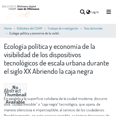
(current)
Log In
Home
Biblioteca del COAM
Trabajos de investigación
Tesis doctorales
Ecología política y economía de la visibilidad de los dispositivos tecnológicos de escala urbana durante el siglo XX Abriendo la caja negra
(current)
Log In
Ecología política y economía de la
visibilidad de los dispositivos
COMMUNITIES
ALL OF DSPACE
STATISTICS
&
tecnológicos de escala urbana durante
COLLECTIONS
el siglo XX Abriendo la caja negra
No
Abstract
Thumbnail
En paralelo a la superficie cotidiana de la ciudad moderna, discurre
Available
otra "ciudad invisible" o "caja negra" tecnológica, que opera, de
manera silenciosa e imperceptible, al servicio de los ciudadanos.
Paradójicamente, en este espacio invisible, se toman decisiones de