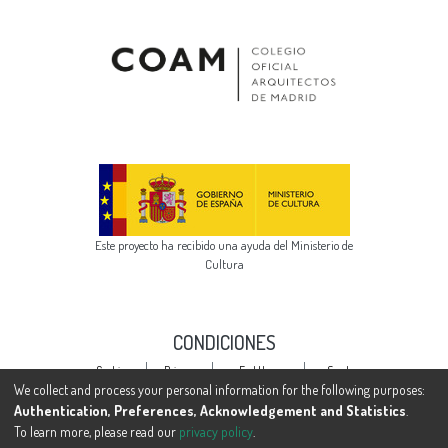
Este proyecto ha recibido una ayuda del Ministerio de
Cultura
CONDICIONES
Cookie
Privacy
End User
Send
settings
policy
Agreement
Feedback
We collect and process your personal information for the following purposes:
Authentication, Preferences, Acknowledgement and Statistics
.
To learn more, please read our
privacy policy
.