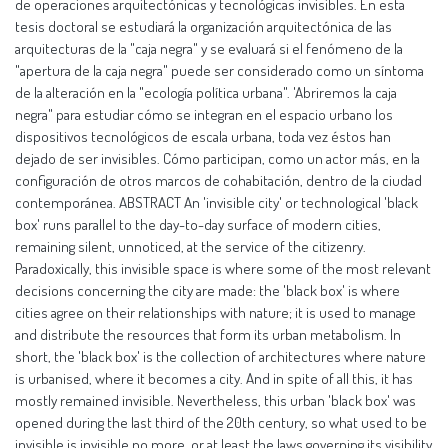
de operaciones arquitectónicas y tecnológicas invisibles. En esta
tesis doctoral se estudiará la organización arquitectónica de las
arquitecturas de la "caja negra" y se evaluará si el fenómeno de la
"apertura de la caja negra" puede ser considerado como un síntoma
de la alteración en la "ecología política urbana". 'Abriremos la caja
negra" para estudiar cómo se integran en el espacio urbano los
dispositivos tecnológicos de escala urbana, toda vez éstos han
dejado de ser invisibles. Cómo participan, como un actor más, en la
configuración de otros marcos de cohabitación, dentro de la ciudad
contemporánea. ABSTRACT An 'invisible city' or technological 'black
box' runs parallel to the day-to-day surface of modern cities,
remaining silent, unnoticed, at the service of the citizenry.
Paradoxically, this invisible space is where some of the most relevant
decisions concerning the city are made: the 'black box' is where
cities agree on their relationships with nature; it is used to manage
and distribute the resources that form its urban metabolism. In
short, the 'black box' is the collection of architectures where nature
is urbanised, where it becomes a city. And in spite of all this, it has
mostly remained invisible. Nevertheless, this urban 'black box' was
opened during the last third of the 20th century, so what used to be
invisible is invisible no more, or at least the laws governing its visibility