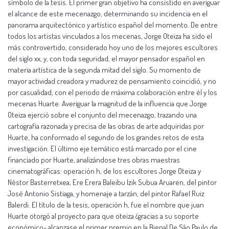
símbolo de la tesis. El primer gran objetivo ha consistido en averiguar
el alcance de este mecenazgo, determinando su incidencia en el
panorama arquitectónico y artístico español del momento. De entre
todos los artistas vinculados a los mecenas, Jorge Oteiza ha sido el
más controvertido, considerado hoy uno de los mejores escultores
del siglo xx, y, con toda seguridad, el mayor pensador español en
materia artística de la segunda mitad del siglo. Su momento de
mayor actividad creadora y madurez de pensamiento coincidió, y no
por casualidad, con el periodo de máxima colaboración entre él y los
mecenas Huarte. Averiguar la magnitud de la influencia que Jorge
Oteiza ejerció sobre el conjunto del mecenazgo, trazando una
cartografía razonada y precisa de las obras de arte adquiridas por
Huarte, ha conformado el segundo de los grandes retos de esta
investigación. El último eje temático está marcado por el cine
financiado por Huarte, analizándose tres obras maestras
cinematográficas: operación h, de los escultores Jorge Oteiza y
Néstor Basterretxea, Ere Erera Baleibu Izik Subua Aruaren, del pintor
José Antonio Sistiaga, y homenaje a tarzán, del pintor Rafael Ruiz
Balerdi. El título de la tesis, operación h, fue el nombre que juan
Huarte otorgó al proyecto para que oteiza ¿gracias a su soporte
económico- alcanzase el primer premio en la Bienal De Sâo Paulo de