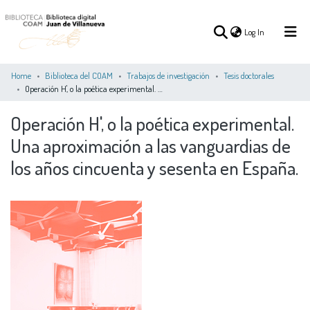
(current)
Log In
Home
Biblioteca del COAM
Trabajos de investigación
Tesis doctorales
Operación H', o la poética experimental. Una aproximación a las vanguardias de los años cincuenta y sesenta en España.
(current)
Log In
Operación H', o la poética experimental.
Una aproximación a las vanguardias de
COMMUNITIES
ALL OF DSPACE
STATISTICS
&
los años cincuenta y sesenta en España.
COLLECTIONS