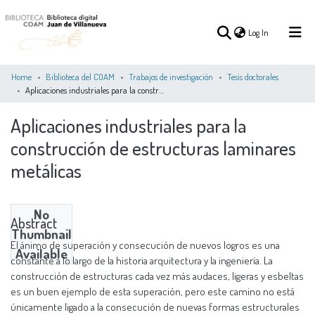
(current)
Log In
Home
Biblioteca del COAM
Trabajos de investigación
Tesis doctorales
Aplicaciones industriales para la construcción de estructuras laminares metálicas
(current)
Log In
Aplicaciones industriales para la
construcción de estructuras laminares
COMMUNITIES
ALL OF DSPACE
STATISTICS
&
metálicas
COLLECTIONS
No
Abstract
Thumbnail
El ánimo de superación y consecución de nuevos logros es una
Available
constante a lo largo de la historia arquitectura y la ingeniería. La
construcción de estructuras cada vez más audaces, ligeras y esbeltas
es un buen ejemplo de esta superación, pero este camino no está
únicamente ligado a la consecución de nuevas formas estructurales