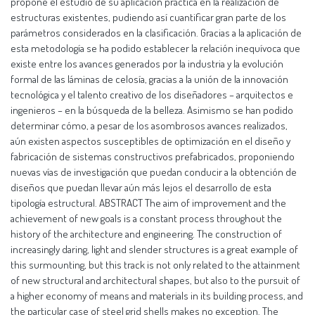
propone el estudio de su aplicación práctica en la realización de
estructuras existentes, pudiendo así cuantificar gran parte de los
parámetros considerados en la clasificación. Gracias a la aplicación de
esta metodología se ha podido establecer la relación inequívoca que
existe entre los avances generados por la industria y la evolución
formal de las láminas de celosía, gracias a la unión de la innovación
tecnológica y el talento creativo de los diseñadores – arquitectos e
ingenieros – en la búsqueda de la belleza. Asimismo se han podido
determinar cómo, a pesar de los asombrosos avances realizados,
aún existen aspectos susceptibles de optimización en el diseño y
fabricación de sistemas constructivos prefabricados, proponiendo
nuevas vías de investigación que puedan conducir a la obtención de
diseños que puedan llevar aún más lejos el desarrollo de esta
tipología estructural. ABSTRACT The aim of improvement and the
achievement of new goals is a constant process throughout the
history of the architecture and engineering. The construction of
increasingly daring, light and slender structures is a great example of
this surmounting, but this track is not only related to the attainment
of new structural and architectural shapes, but also to the pursuit of
a higher economy of means and materials in its building process, and
the particular case of steel grid shells makes no exception. The