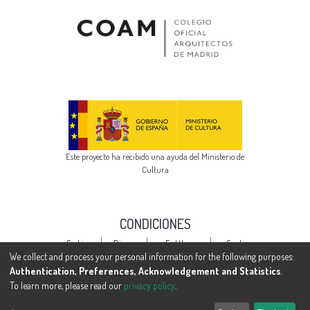
Este proyecto ha recibido una ayuda del Ministerio de
Cultura
CONDICIONES
Cookie
Privacy
End User
Send
settings
policy
Agreement
Feedback
We collect and process your personal information for the following purposes:
Authentication, Preferences, Acknowledgement and Statistics
.
To learn more, please read our
privacy policy
.