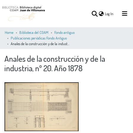
(current)
Log In
Home
Biblioteca del COAM
Fondo antiguo
Publicaciones periódicas Fondo Antiguo
Anales de la construcción y de la industria, nº 20. Año 1878
(current)
Log In
Anales de la construcción y de la
COMMUNITIES
industria, nº 20. Año 1878
ALL OF DSPACE
STATISTICS
&
COLLECTIONS