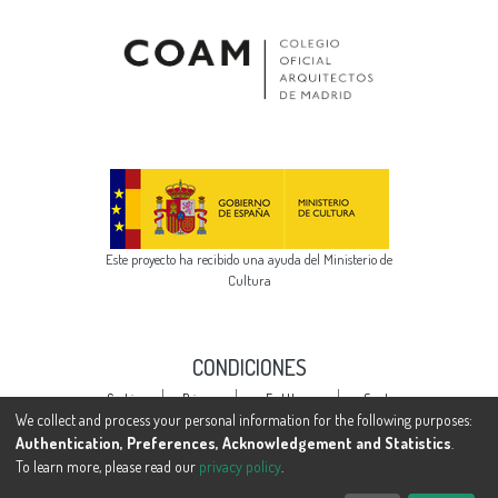
Este proyecto ha recibido una ayuda del Ministerio de
Cultura
CONDICIONES
Cookie
Privacy
End User
Send
settings
policy
Agreement
Feedback
We collect and process your personal information for the following purposes:
Authentication, Preferences, Acknowledgement and Statistics
.
To learn more, please read our
privacy policy
.