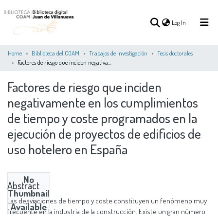
(current)
Log In
Home
Biblioteca del COAM
Trabajos de investigación
Tesis doctorales
Factores de riesgo que inciden negativamente en los cumplimientos de tiempo y coste programados en la ejecución de proyectos de edificios de uso hotelero en España
(current)
Log In
Factores de riesgo que inciden
negativamente en los cumplimientos
COMMUNITIES
ALL OF DSPACE
STATISTICS
&
de tiempo y coste programados en la
COLLECTIONS
ejecución de proyectos de edificios de
uso hotelero en España
No
Abstract
Thumbnail
Las desviaciones de tiempo y coste constituyen un fenómeno muy
Available
frecuente en la industria de la construcción. Existe un gran número