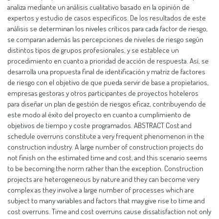
analiza mediante un análisis cualitativo basado en la opinión de
expertos y estudio de casos específicos. De los resultados de este
análisis se determinan los niveles críticos para cada factor de riesgo,
se comparan además las percepciones de niveles de riesgo según
distintos tipos de grupos profesionales, y se establece un
procedimiento en cuanto a prioridad de acción de respuesta. Así, se
desarrolla una propuesta final de identificación y matriz de factores
de riesgo con el objetivo de que pueda servir de base a propietarios,
empresas gestoras y otros participantes de proyectos hoteleros
para diseñar un plan de gestión de riesgos eficaz, contribuyendo de
este modo al éxito del proyecto en cuanto a cumplimiento de
objetivos de tiempo y coste programados. ABSTRACT Cost and
schedule overruns constitute a very frequent phenomenon in the
construction industry. A large number of construction projects do
not finish on the estimated time and cost, and this scenario seems
to be becoming the norm rather than the exception. Construction
projects are heterogeneous by nature and they can become very
complex as they involve a large number of processes which are
subject to many variables and factors that may give rise to time and
cost overruns. Time and cost overruns cause dissatisfaction not only