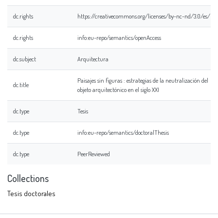
dc.rights
https://creativecommons.org/licenses/by-nc-nd/3.0/es/
dc.rights
info:eu-repo/semantics/openAccess
dc.subject
Arquitectura
Paisajes sin figuras : estrategias de la neutralización del
dc.title
objeto arquitectónico en el siglo XXI
dc.type
Tesis
dc.type
info:eu-repo/semantics/doctoralThesis
dc.type
PeerReviewed
Collections
Tesis doctorales