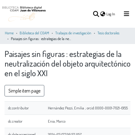
(current)
Log In
Home
Biblioteca del COAM
Trabajos de investigación
Tesis doctorales
Paisajes sin figuras : estrategias de la neutralización del objeto arquitectónico en el siglo XXI
(current)
Log In
Paisajes sin figuras : estrategias de la
neutralización del objeto arquitectónico
COMMUNITIES
ALL OF DSPACE
STATISTICS
&
en el siglo XXI
COLLECTIONS
Simple item page
dc.contributor
Hernández Pezzi, Emilia ; orcid:0000-0001-7021-6155
dc.creator
Enia, Marco
dc.date.accessioned
2024-07-17T06:57:05Z