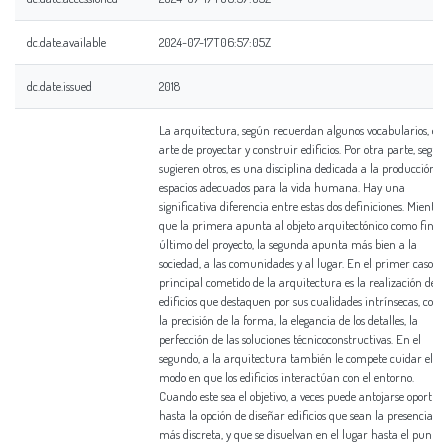
dc.date.available
2024-07-17T06:57:05Z
dc.date.issued
2018
La arquitectura, según recuerdan algunos vocabularios, es e
arte de proyectar y construir edificios. Por otra parte, según
sugieren otros, es una disciplina dedicada a la producción d
espacios adecuados para la vida humana. Hay una
significativa diferencia entre estas dos definiciones. Mientra
que la primera apunta al objeto arquitectónico como fin
último del proyecto, la segunda apunta más bien a la
sociedad, a las comunidades y al lugar. En el primer caso, el
principal cometido de la arquitectura es la realización de
edificios que destaquen por sus cualidades intrínsecas, com
la precisión de la forma, la elegancia de los detalles, la
perfección de las soluciones técnicoconstructivas. En el
segundo, a la arquitectura también le compete cuidar el
modo en que los edificios interactúan con el entorno.
Cuando este sea el objetivo, a veces puede antojarse oportun
hasta la opción de diseñar edificios que sean la presencia
más discreta, y que se disuelvan en el lugar hasta el punto