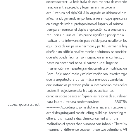
de desaparecer. La tesis trata de esta manera de entender l
relación entre proyecto y lugar en el marco de la
arquitectura del siglo XXI. A lo largo de los últimos veinte
años, ha ido ganando importancia un enfoque que consiste
en otorgarle todo el protagonismo al lugar y, al mismo
tiempo, en someter el objeto arquitectónico a una serie de
renuncias inusuales. Esto puede significar, por ejemplo,
realizar una intervención poco visible para no alterar los
equilibrios de un paisaje hermoso y particularmente frágil;
diseñar un edificio relativamente anónimo si se considera
que esto pueda facilitar su integración en el contexto; o
hasta no hacer casi nada, si parece que el lugar de
intervención no necesite grandes cambios o modificaciones.
Camuflaje, anonimato y minimización son las estrategias
que la arquitectura utiliza más a menudo cuando las
circunstancias parezcan pedir la intervención más delicad
posible. El objetivo de esta trabajo es explicar las
características de este enfoque y las razones de su relevanci
para la arquitectura contemporánea.----------ABSTRACT
dc.description.abstract
--------- According to some dictionaries, architecture is th
art of designing and constructing buildings. According to
others, it is instead a discipline concerned with the
realization of spaces that humans can inhabit. There is a
meaningful difference between these two definitions. Whil