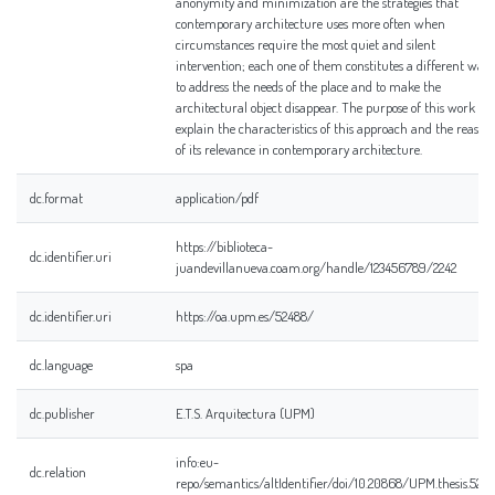
anonymity and minimization are the strategies that
contemporary architecture uses more often when
circumstances require the most quiet and silent
intervention; each one of them constitutes a different way
to address the needs of the place and to make the
architectural object disappear. The purpose of this work is t
explain the characteristics of this approach and the reason
of its relevance in contemporary architecture.
dc.format
application/pdf
https://biblioteca-
dc.identifier.uri
juandevillanueva.coam.org/handle/123456789/2242
dc.identifier.uri
https://oa.upm.es/52488/
dc.language
spa
dc.publisher
E.T.S. Arquitectura (UPM)
info:eu-
dc.relation
repo/semantics/altIdentifier/doi/10.20868/UPM.thesis.524