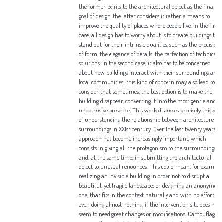
the former points to the architectural object as the final
goal of design, the latter considers it rather a means to
improve the quality of places where people live. In the first
case, all design has to worry about is to create buildings tha
stand out for their intrinsic qualities, such as the precision
of form, the elegance of details, the perfection of technical
solutions. In the second case, it also has to be concerned
about how buildings interact with their surroundings and
local communities; this kind of concern may also lead to
consider that, sometimes, the best option is to make the
building disappear, converting it into the most gentle and
unobtrusive presence. This work discusses precisely this wa
of understanding the relationship between architecture an
surroundings in XXIst century. Over the last twenty years, 
approach has become increasingly important, which
consists in giving all the protagonism to the surroundings
and, at the same time, in submitting the architectural
object to unusual renounces. This could mean, for example,
realizing an invisible building in order not to disrupt a
beautiful, yet fragile landscape; or designing an anonymous
one, that fits in the context naturally and with no effort; or
even doing almost nothing, if the intervention site does not
seem to need great changes or modifications. Camouflage,