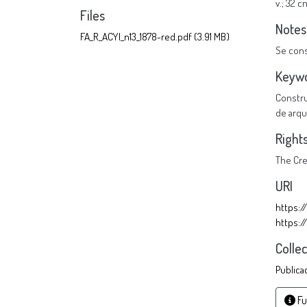
v.; 32 c
Files
Notes
FA_R_ACYl_n13_1878-red.pdf
(3.91 MB)
Se cons
Keyw
Constru
de arqu
Right
The Cr
URI
https:/
https:/
Colle
Publica
Fu