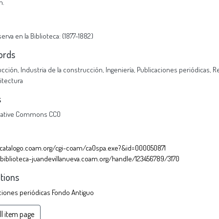
m.
erva en la Biblioteca: (1877-1882)
ords
cción
,
Industria de la construcción
,
Ingeniería
,
Publicaciones periódicas
,
Re
itectura
s
eative Commons CCO
/catalogo.coam.org/cgi-coam/ca0spa.exe?&id=000050871
/biblioteca-juandevillanueva.coam.org/handle/123456789/3170
ctions
ciones periódicas Fondo Antiguo
ll item page