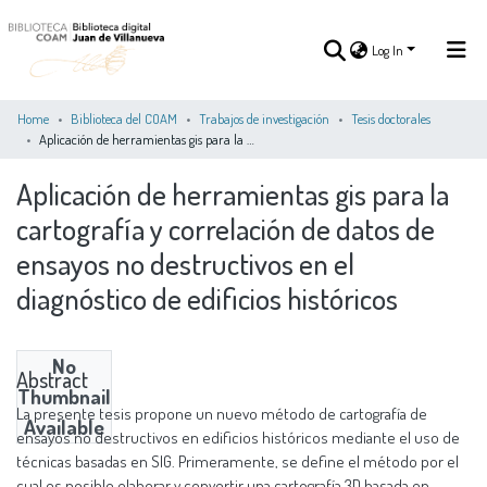
Log In
Home
Biblioteca del COAM
Trabajos de investigación
Tesis doctorales
Aplicación de herramientas gis para la cartografía y correlación de datos de ensayos no destructivos en el diagnóstico de edificios históricos
Log In
Aplicación de herramientas gis para la
cartografía y correlación de datos de
COMMUNITIES
ALL OF DSPACE
STATISTICS
&
ensayos no destructivos en el
COLLECTIONS
diagnóstico de edificios históricos
No
Abstract
Thumbnail
La presente tesis propone un nuevo método de cartografía de
Available
ensayos no destructivos en edificios históricos mediante el uso de
técnicas basadas en SIG. Primeramente, se define el método por el
cual es posible elaborar y convertir una cartografía 3D basada en