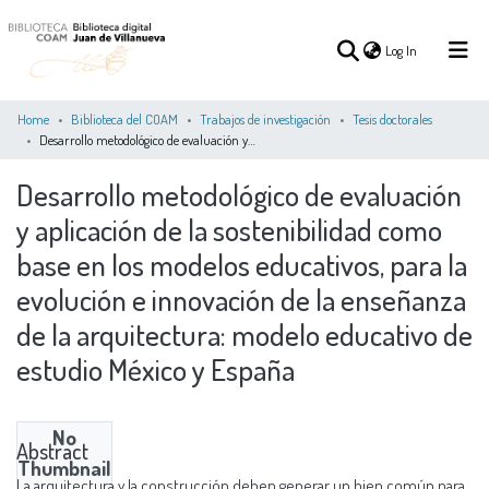
(current)
Log In
Home
Biblioteca del COAM
Trabajos de investigación
Tesis doctorales
Desarrollo metodológico de evaluación y aplicación de la sostenibilidad como base en los modelos educativos, para la evolución e innovación de la enseñanza de la arquitectura: modelo educativo de estudio México y España
(current)
Log In
Desarrollo metodológico de evaluación
y aplicación de la sostenibilidad como
COMMUNITIES
ALL OF DSPACE
STATISTICS
&
base en los modelos educativos, para la
COLLECTIONS
evolución e innovación de la enseñanza
de la arquitectura: modelo educativo de
estudio México y España
No
Abstract
Thumbnail
La arquitectura y la construcción deben generar un bien común para