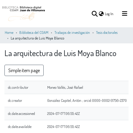
(current)
Log In
Home
Biblioteca del COAM
Trabajos de investigación
Tesis doctorales
La arquitectura de Luis Moya Blanco
(current)
Log In
La arquitectura de Luis Moya Blanco
COMMUNITIES
ALL OF DSPACE
STATISTICS
&
Simple item page
COLLECTIONS
dc.contributor
Moneo Vallés, José Rafael
dc.creator
González Capitel, Antón ; orcid:0000-0002-9756-2370
dc.date.accessioned
2024-07-17T06:55:42Z
dc.date.available
2024-07-17T06:55:42Z