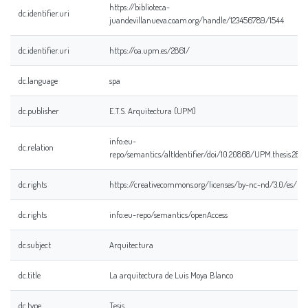
https://biblioteca-
dc.identifier.uri
juandevillanueva.coam.org/handle/123456789/1544
dc.identifier.uri
https://oa.upm.es/2861/
dc.language
spa
dc.publisher
E.T.S. Arquitectura (UPM)
info:eu-
dc.relation
repo/semantics/altIdentifier/doi/10.20868/UPM.thesis.2861
dc.rights
https://creativecommons.org/licenses/by-nc-nd/3.0/es/
dc.rights
info:eu-repo/semantics/openAccess
dc.subject
Arquitectura
dc.title
La arquitectura de Luis Moya Blanco
dc.type
Tesis