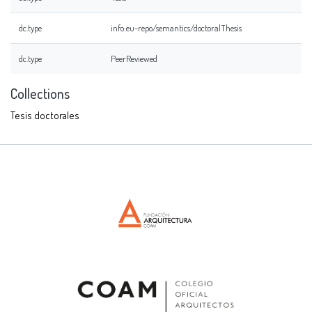
dc.type
info:eu-repo/semantics/doctoralThesis
dc.type
PeerReviewed
Collections
Tesis doctorales