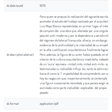
dc.date.issued
1976
Para quien se propuso la realización del siguiente escrito,
acometer el estudio del trabajo realizado por el arquitecto
Luis Moya Blanco representaba, en primer lugar, el interés
de compren der una obra que, afectada por una singular
posición anti-moderna y por la dependencia y servidumbre
del régimen dictatorial franquista, ofrecía, sin embargo, la
evidencia de la profundidad y la intensidad de su empeño
en la alta cualificación arquitectónica finalmente lograda.
dc.description.abstract
Pero, además, la figura de su autor había quedado, en el
interior de la cultura arquitectónica madrileña, rodeada
de un "aura" equívoca -mitad mito, mitad anti-mito- que
testimoniaba su ineludible influjo. Asi, tanto la admiración
hacia él como la T imposibilidad de comprenderle, son aún
hoy los rasgos con que, mayoritariamente, se contempla
una figura nuevamente recordada y que parece exigir ser
asimilada como parte ineludible -explicable- del propio
pasado.
dc.format
application/pdf