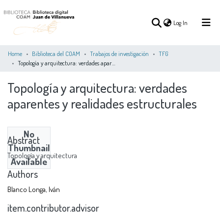
(current)
Log In
Home
Biblioteca del COAM
Trabajos de investigación
TFG
Topología y arquitectura: verdades aparentes y realidades estructurales
(current)
Log In
Topología y arquitectura: verdades
aparentes y realidades estructurales
COMMUNITIES
ALL OF DSPACE
STATISTICS
&
COLLECTIONS
No
Abstract
Thumbnail
Topología y arquitectura
Available
Authors
Blanco Longa, Iván
item.contributor.advisor