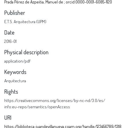
Prada Pérez de Azpeitia, Manuel de ; orcid:0000-0001-6085-1120
Publisher
E.T.S. Arquitectura (UPM)
Date
2016-01
Physical description
application/pdf
Keywords
Arquitectura
Rights
https://creativecommons.org/licenses/by-nc-nd/3.0/es/
info:eu-repo/semantics/openAccess
URI
https://biblioteca-juandevillanueva.coam.org/handle/123456789/1318