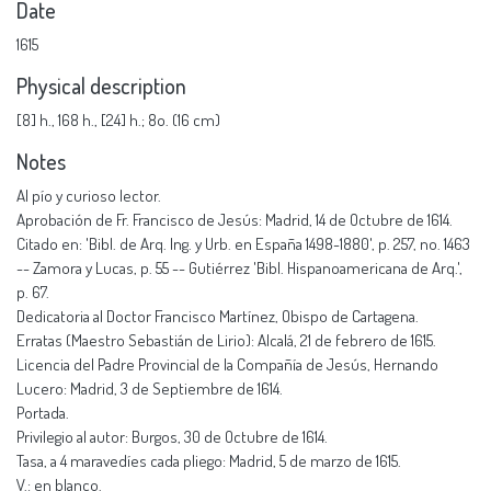
Date
1615
Physical description
[8] h., 168 h., [24] h.; 8o. (16 cm)
Notes
Al pío y curioso lector.
Aprobación de Fr. Francisco de Jesús: Madrid, 14 de Octubre de 1614.
Citado en: 'Bibl. de Arq. Ing. y Urb. en España 1498-1880', p. 257, no. 1463
-- Zamora y Lucas, p. 55 -- Gutiérrez 'Bibl. Hispanoamericana de Arq.',
p. 67.
Dedicatoria al Doctor Francisco Martínez, Obispo de Cartagena.
Erratas (Maestro Sebastián de Lirio): Alcalá, 21 de febrero de 1615.
Licencia del Padre Provincial de la Compañía de Jesús, Hernando
Lucero: Madrid, 3 de Septiembre de 1614.
Portada.
Privilegio al autor: Burgos, 30 de Octubre de 1614.
Tasa, a 4 maravedíes cada pliego: Madrid, 5 de marzo de 1615.
V.: en blanco.