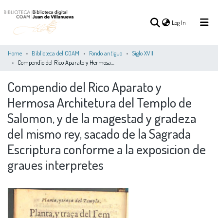
(current)
Log In
Home
Biblioteca del COAM
Fondo antiguo
Siglo XVII
Compendio del Rico Aparato y Hermosa Architetura del Templo de Salomon, y de la magestad y gradeza del mismo rey, sacado de la Sagrada Escriptura conforme a la exposicion de graues interpretes
(current)
Log In
Compendio del Rico Aparato y
Hermosa Architetura del Templo de
COMMUNITIES
ALL OF DSPACE
STATISTICS
&
Salomon, y de la magestad y gradeza
COLLECTIONS
del mismo rey, sacado de la Sagrada
Escriptura conforme a la exposicion de
graues interpretes