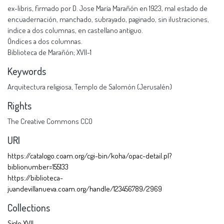
ex-libris, firmado por D. Jose María Marañón en 1923, mal estado de
encuadernación, manchado, subrayado, paginado, sin ilustraciones,
índice a dos columnas, en castellano antiguo.
Öndices a dos columnas.
Biblioteca de Marañón; XVII-1
Keywords
Arquitectura religiosa
,
Templo de Salomón (Jerusalén)
Rights
The Creative Commons CCO
URI
https://catalogo.coam.org/cgi-bin/koha/opac-detail.pl?
biblionumber=155133
https://biblioteca-
juandevillanueva.coam.org/handle/123456789/2969
Collections
Siglo XVII