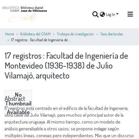
Log In
Home
Biblioteca del COAM
Trabajos de investigación
Tesis doctorales
17 registros : Facultad de Ingeniería de Montevideo (1936-1938) de Julio Vilamajó, arquitecto
Log In
17 registros : Facultad de Ingeniería de
Montevideo (1936-1938) de Julio
COMMUNITIES
ALL OF DSPACE
STATISTICS
&
Vilamajó, arquitecto
COLLECTIONS
No
Abstract
Thumbnail
17 registros está centrado en el edificio de la Facultad de Ingeniería,
Available
obra clave de Julio Vilamajó, para muchos el principal autor de la
arquitectura uruguaya. Al mismo tiempo, como un modelo de
análisis generalizable a otros casos, se propone indagar según
múltiples líneas, conexas pero independientes. Más que un discurso