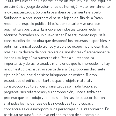
25.000 m² ubicado en un borde, entre un Parque y la ciudad, equilibra
un asimétrico juego de volúmenes de hormigón visto formalmente
muy caracterizados. Su planta baja libera parcialmente el suelo.
Sutilmente la obra incorpora el paisaje lejano del Río de la Plata y
redefine el espacio público. El país, por su parte, vive una fase
pragmática y positivista. La incipiente industrialización reclama
técnicos formados en un nuevo saber. Ese argumento impulsa la
construcción de una obra que desbordó los recursos disponibles. El
optimismo inicial quedó trunco y la obra se ocupó inconclusa -tras
más de una década de obra repleta de sinsabores- Y acabadamente
inconclusa llega aún a nuestros días. Pese a su reconocida
importancia y de las reiteradas menciones que ha merecido, no hay
ningún estudio exhaustivo acerca de ella. Se proponen diecisiete
ejes de búsqueda; diecisiete búsquedas de rastros. Fueron
estudiados el edificio en tanto espacio, objeto material y
construcción cultural; fueron analizados su implantación, su
programa, sus referencias y su composición, junto al trabajoso
proceso que le produjo y a obras sincrónicas de su autor; fueron
analizadas las incidencias de las novedades tecnológicas y
conceptuales que incorporó, y los personajes que intervinieron. En
particular se buscó un nuevo entendimiento de su complejo