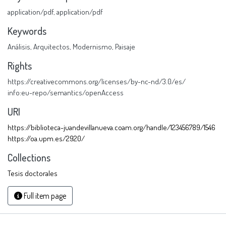
application/pdf
,
application/pdf
Keywords
Análisis
,
Arquitectos
,
Modernismo
,
Paisaje
Rights
https://creativecommons.org/licenses/by-nc-nd/3.0/es/
info:eu-repo/semantics/openAccess
URI
https://biblioteca-juandevillanueva.coam.org/handle/123456789/1546
https://oa.upm.es/2920/
Collections
Tesis doctorales
Full item page