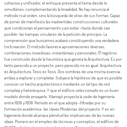
cohesivo y unificador, el enfoque presenta el tema desde lo
simultáneo, complementando la linealidad. No hay renuncia al
método ni al orden, sino la búsqueda de otras de sus formas. Capaz
de poner de manifiesto las inadvertidas construcciones culturales
que condicionan el pensamiento y así evitar -hasta donde sea
posible- las trampas circulares de la petición de principio. La
comprensión que buscamos acabará constituyendo una verdadera
(re)creación. El método favorece aproximaciones diversas,
combinaciones novedosas, instantáneas y personales. 17 registros
fue construido desde la heurística que genera la Arquitectura. Es por
tanto parecido a un proyecto; pero parecido no es igual. Arquitectura
es Arquitectura; Tesis es Tesis. Dos sombras de una misma esencia;
ambas a explorar y completar. Subyace la hipótesis de que es posible
conocer un hecho arquitectónico mediante un tal tipo de red
compleja y heterárquica. Y que el edificio seleccionado es un buen
modelo donde ensayarlo. Vilamajó proyecta la sede de Ingeniería
entre 1936 y 1938. Período en el que adopta –filtradas por su
formación académica- las claves Modernas del proyecto. Y es en
Ingeniería donde alcanza a plenitud las implicancias de las nuevas
ideas. Pionero en el empleo de técnicas y conceptos, el edificio de