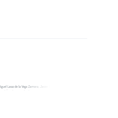
iguel Lasso de la Vega Zamora
;
Javier Martínez-
guel Ángel Vega Delgado