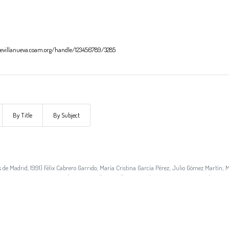
ndevillanueva.coam.org/handle/123456789/3285
By Title
By Subject
os de Madrid
,
1991
)
Félix Cabrero Garrido
;
María Cristina García Pérez
;
Julio Gómez Martín
;
M
tón Jiménez
;
José Luis Sancho Gaspar
;
Alberto Tellería Bartolomé
;
Virginia Torres Solana
;
Mi