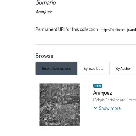
Sumario
Aranjuez
Permanent URI for this collection
https://biblioteca-jua
Browse
Recent Submissions
By Issue Date
By Author
Recent Submissions
Item
Aranjuez
(
Colegio Oficial de Arquitect
Atienza Rodrigo
;
Vicente Pa
Show more