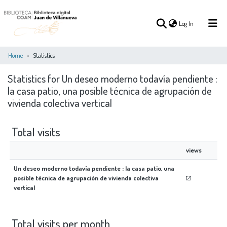
(current)
Log In
Home
Statistics
Statistics for Un deseo moderno todavía pendiente :
(current)
Log In
la casa patio, una posible técnica de agrupación de
vivienda colectiva vertical
COMMUNITIES
ALL OF DSPACE
&
COLLECTIONS
Total visits
views
Un deseo moderno todavía pendiente : la casa patio, una
posible técnica de agrupación de vivienda colectiva
121
vertical
Total visits per month