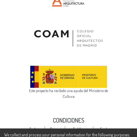
Este proyecto ha recibido una ayuda del Ministerio de
Cultura
CONDICIONES
Cookie
Privacy
End User
Send
settings
policy
Agreement
Feedback
We collect and process your personal information for the following purposes: