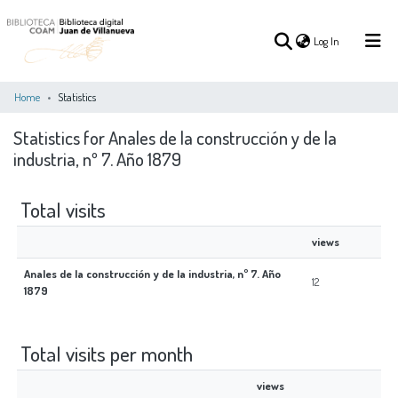
(current)
Log In
Home
Statistics
Statistics for Anales de la construcción y de la
(current)
Log In
industria, nº 7. Año 1879
COMMUNITIES
ALL OF DSPACE
Total visits
&
COLLECTIONS
views
Anales de la construcción y de la industria, nº 7. Año
12
1879
Total visits per month
views