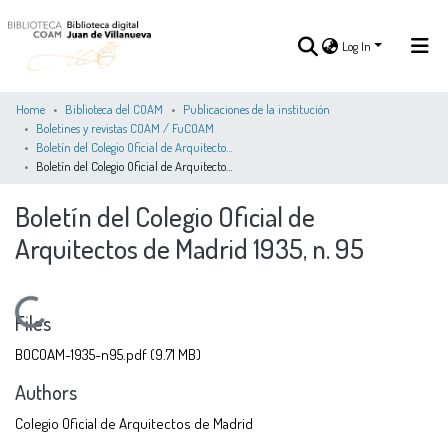
Log In
Home
Biblioteca del COAM
Publicaciones de la institución
Boletines y revistas COAM / FuCOAM
Boletín del Colegio Oficial de Arquitectos de Madrid 1931-1936
Log In
Boletín del Colegio Oficial de Arquitectos de Madrid 1935, n. 95
Boletín del Colegio Oficial de
COMMUNITIES
ALL OF DSPACE
STATISTICS
&
Arquitectos de Madrid 1935, n. 95
COLLECTIONS
Loading...
Files
BOCOAM-1935-n95.pdf
(9.71 MB)
Authors
Colegio Oficial de Arquitectos de Madrid