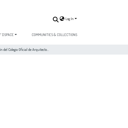
Log In
F DSPACE
COMMUNITIES & COLLECTIONS
Boletín del Colegio Oficial de Arquitectos de Madrid 1932, n. 11