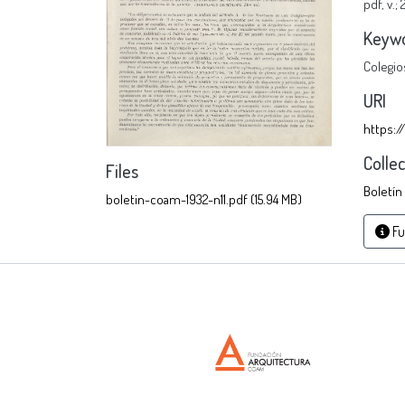
pdf
,
v.;
Keyw
Colegio
URI
https:/
Colle
Files
Boletín
boletin-coam-1932-n11.pdf
(15.94 MB)
Fu