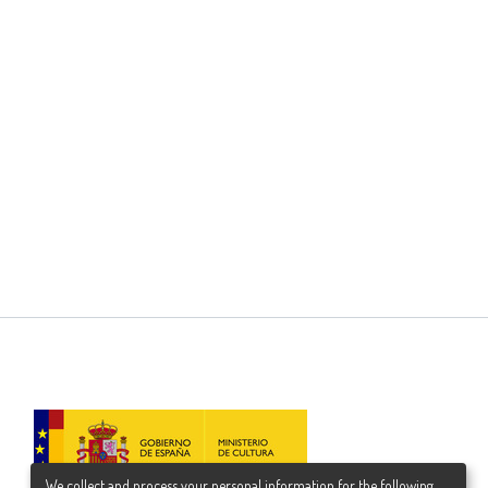
We collect and process your personal information for the following