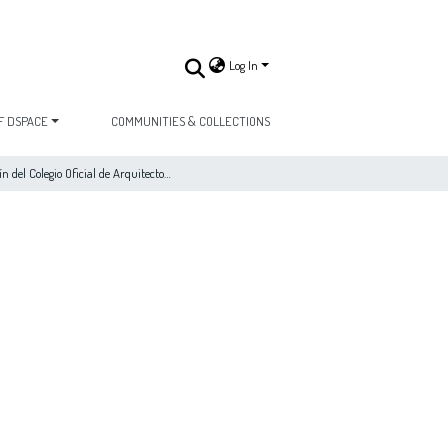
Log In
F DSPACE
COMMUNITIES & COLLECTIONS
Boletín del Colegio Oficial de Arquitectos de Madrid 1933, n. 37-38