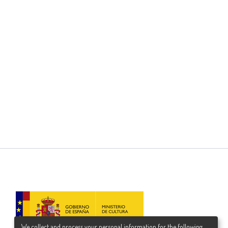
We collect and process your personal information for the following