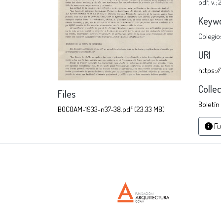
pdf
,
v.;
Keyw
Colegio
URI
https:/
Colle
Files
Boletín
BOCOAM-1933-n37-38.pdf
(23.33 MB)
Fu