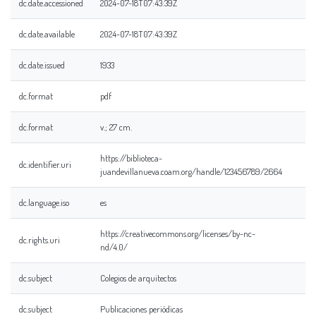
dc.date.accessioned
2024-07-18T07:43:39Z
dc.date.available
2024-07-18T07:43:39Z
dc.date.issued
1933
dc.format
pdf
dc.format
v.; 27 cm.
https://biblioteca-
dc.identifier.uri
juandevillanueva.coam.org/handle/123456789/2664
dc.language.iso
es
https://creativecommons.org/licenses/by-nc-
dc.rights.uri
nd/4.0/
dc.subject
Colegios de arquitectos
dc.subject
Publicaciones periódicas