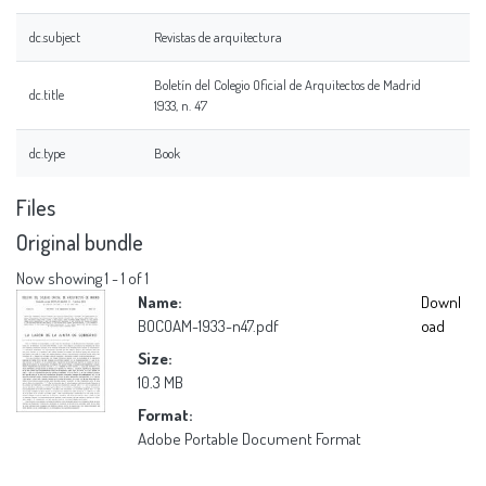
dc.subject
Revistas de arquitectura
Boletín del Colegio Oficial de Arquitectos de Madrid
dc.title
1933, n. 47
dc.type
Book
Files
Original bundle
Now showing
1 - 1 of 1
Name:
Downl
BOCOAM-1933-n47.pdf
oad
Size:
10.3 MB
Format:
Adobe Portable Document Format