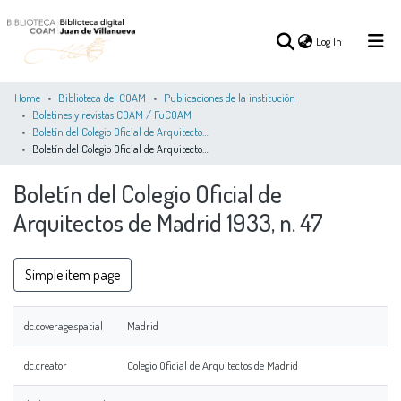
(current)
Log In
Home
Biblioteca del COAM
Publicaciones de la institución
Boletines y revistas COAM / FuCOAM
Boletín del Colegio Oficial de Arquitectos de Madrid 1931-1936
(current)
Log In
Boletín del Colegio Oficial de Arquitectos de Madrid 1933, n. 47
Boletín del Colegio Oficial de
COMMUNITIES
ALL OF DSPACE
STATISTICS
&
Arquitectos de Madrid 1933, n. 47
COLLECTIONS
Simple item page
dc.coverage.spatial
Madrid
dc.creator
Colegio Oficial de Arquitectos de Madrid