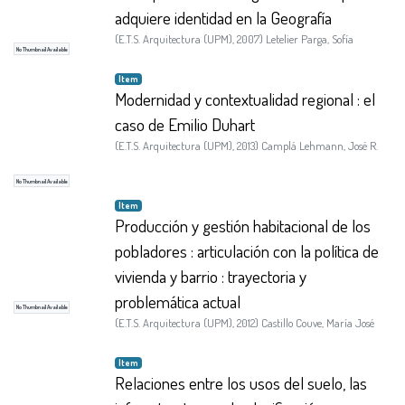
adquiere identidad en la Geografía
(
E.T.S. Arquitectura (UPM)
,
2007
)
Letelier Parga, Sofía
No Thumbnail Available
Item
Modernidad y contextualidad regional : el
caso de Emilio Duhart
(
E.T.S. Arquitectura (UPM)
,
2013
)
Camplá Lehmann, José R.
No Thumbnail Available
Item
Producción y gestión habitacional de los
pobladores : articulación con la política de
vivienda y barrio : trayectoria y
problemática actual
No Thumbnail Available
(
E.T.S. Arquitectura (UPM)
,
2012
)
Castillo Couve, María José
Item
Relaciones entre los usos del suelo, las