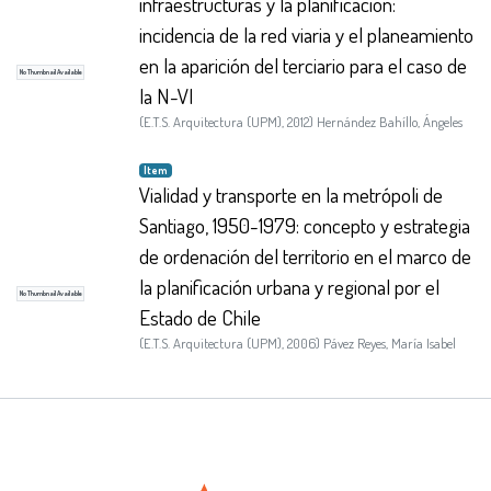
infraestructuras y la planificación:
incidencia de la red viaria y el planeamiento
en la aparición del terciario para el caso de
No Thumbnail Available
la N-VI
(
E.T.S. Arquitectura (UPM)
,
2012
)
Hernández Bahíllo, Ángeles
Item
Vialidad y transporte en la metrópoli de
Santiago, 1950-1979: concepto y estrategia
de ordenación del territorio en el marco de
la planificación urbana y regional por el
No Thumbnail Available
Estado de Chile
(
E.T.S. Arquitectura (UPM)
,
2006
)
Pávez Reyes, María Isabel