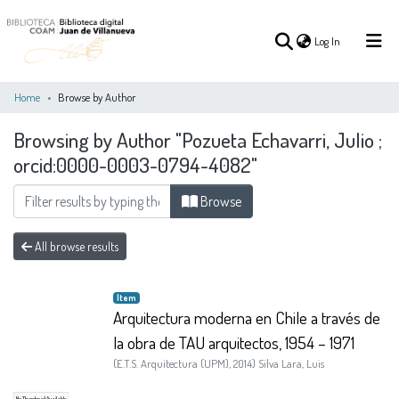
(current)
Log In
Home
Browse by Author
Browsing by Author "Pozueta Echavarri, Julio ;
(current)
Log In
orcid:0000-0003-0794-4082"
COMMUNITIES
Browse
ALL OF DSPACE
&
COLLECTIONS
All browse results
Item
Arquitectura moderna en Chile a través de
la obra de TAU arquitectos, 1954 – 1971
(
E.T.S. Arquitectura (UPM)
,
2014
)
Silva Lara, Luis
No Thumbnail Available