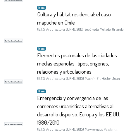
Item
Cultura y hábitat residencial: el caso
mapuche en Chile
(
E.T.S. Arquitectura (UPM)
,
2013
)
Sepúlveda Mellado, Orlando
No Thumbnail Available
Item
Elementos peatonales de las ciudades
medias españolas : tipos, orígenes,
relaciones y articulaciones
(
E.T.S. Arquitectura (UPM)
,
2015
)
Machín Gil, Héctor Juan
No Thumbnail Available
Item
Emergencia y convergencia de las
corrientes urbanísticas alternativas al
desarrollo disperso. Europa y los EE.UU.
1980/2010
No Thumbnail Available
(
E.T.S. Arquitectura (UPM)
,
2015
)
Mawromatis Pazderka,