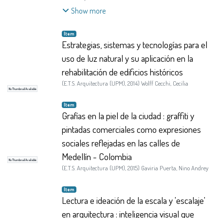
Constantino
Show more
Item
Estrategias, sistemas y tecnologías para el
uso de luz natural y su aplicación en la
rehabilitación de edificios históricos
(
E.T.S. Arquitectura (UPM)
,
2014
)
Wolff Cecchi, Cecilia
No Thumbnail Available
Item
Grafías en la piel de la ciudad : graffiti y
pintadas comerciales como expresiones
sociales reflejadas en las calles de
Medellín - Colombia
No Thumbnail Available
(
E.T.S. Arquitectura (UPM)
,
2015
)
Gaviria Puerta, Nino Andrey
Item
Lectura e ideación de la escala y 'escalaje'
en arquitectura : inteligencia visual que