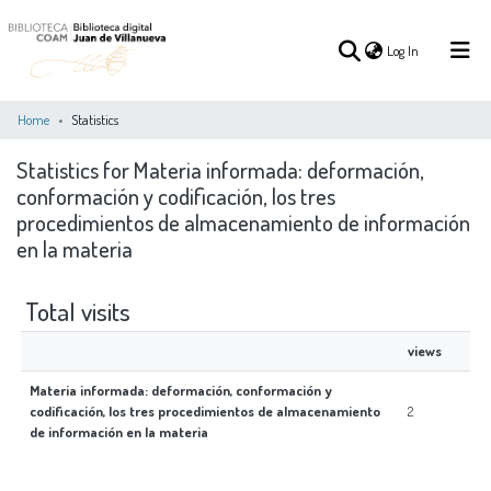
(current)
Log In
Home
Statistics
Statistics for Materia informada: deformación,
(current)
Log In
conformación y codificación, los tres
procedimientos de almacenamiento de información
COMMUNITIES
en la materia
ALL OF DSPACE
&
COLLECTIONS
Total visits
views
Materia informada: deformación, conformación y
codificación, los tres procedimientos de almacenamiento
2
de información en la materia