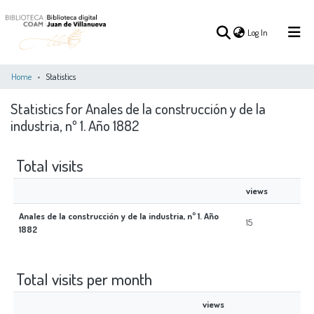
(current)
Log In
Home
Statistics
Statistics for Anales de la construcción y de la
(current)
Log In
industria, nº 1. Año 1882
COMMUNITIES
ALL OF DSPACE
Total visits
&
COLLECTIONS
views
Anales de la construcción y de la industria, nº 1. Año
15
1882
Total visits per month
views