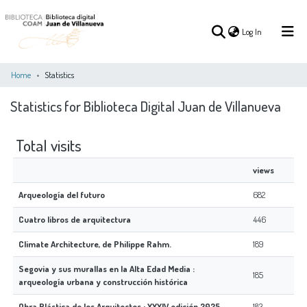
(current)
Log In
Home
Statistics
Statistics for Biblioteca Digital Juan de Villanueva
(current)
Log In
Total visits
COMMUNITIES
ALL OF DSPACE
&
views
COLLECTIONS
Arqueología del futuro
682
Cuatro libros de arquitectura
446
Climate Architecture, de Philippe Rahm.
189
Segovia y sus murallas en la Alta Edad Media :
185
arqueología urbana y construcción histórica
Obra Plástica de los Arquitectos : XXXIV edición 2025
183