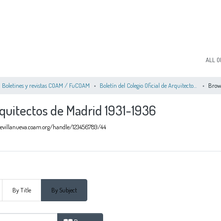
ALL O
Boletines y revistas COAM / FuCOAM
Boletín del Colegio Oficial de Arquitectos de Madrid 1931-1936
Brow
Arquitectos de Madrid 1931-1936
ndevillanueva.coam.org/handle/123456789/44
By Title
By Subject
ficial de Arquitectos de Madrid 1931-1936 