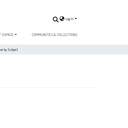
Log In
F DSPACE
COMMUNITIES & COLLECTIONS
se by Subject
by Subject "Publicaciones periódicas"