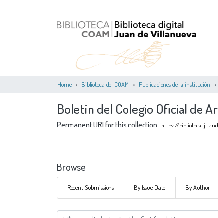
Home
Biblioteca del COAM
Publicaciones de la institución
Boletín del Colegio Oficial de 
Permanent URI for this collection
https://biblioteca-jua
Browse
Recent Submissions
By Issue Date
By Author
Browsing Boletín del Colegio O